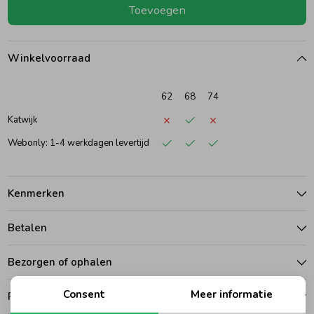
Toevoegen
Ondergoed
Blouses
Winkelvoorraad
Regenkleding &-laarzen
Blazers & Gilets
62
68
74
Zomeraccessoires
Leggings
Katwijk
Webonly: 1-4 werkdagen levertijd
Kledingaccessoires
Boxpakjes
Kenmerken
Beenmode
Rompers
Betalen
Ondergoed
Bezorgen of ophalen
Consent
Meer informatie
Ruilen en retouren
Regenkleding &-laarzen