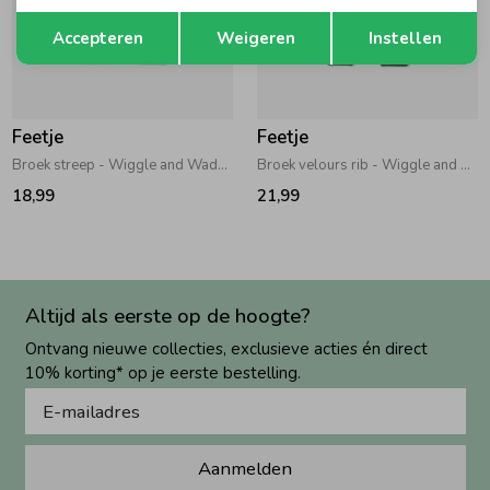
Opslaan
Terug
Accepteren
Weigeren
Instellen
Feetje
Feetje
Broek streep - Wiggle and Waddle Groen
Broek velours rib - Wiggle and Waddle Groen
18,99
21,99
Altijd als eerste op de hoogte?
Ontvang nieuwe collecties, exclusieve acties én direct
10% korting* op je eerste bestelling.
Aanmelden