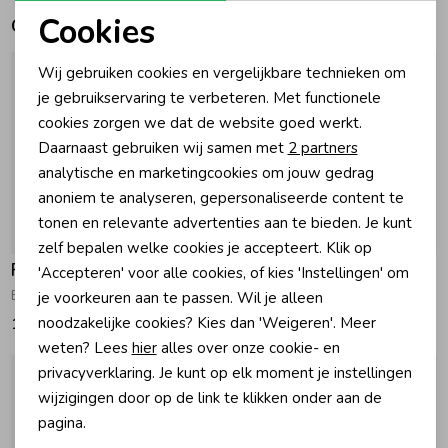
Cookies
Gerelateerde producten
Zomeraccessoires
Noodzakelijke cookies
Wij gebruiken cookies en vergelijkbare technieken om
Personalisatie cookies
je gebruikservaring te verbeteren. Met functionele
Kledingaccessoires
cookies zorgen we dat de website goed werkt.
Analytische cookies
Daarnaast gebruiken wij samen met
2 partners
Marketing cookies
analytische en marketingcookies om jouw gedrag
Beenmode
anoniem te analyseren, gepersonaliseerde content te
tonen en relevante advertenties aan te bieden. Je kunt
Winteraccessoires
zelf bepalen welke cookies je accepteert. Klik op
Feetje
Feetje
'Accepteren' voor alle cookies, of kies 'Instellingen' om
Broek rib met streep - Over the Moon for You Taupe
Broek - Rock the Earth Army
je voorkeuren aan te passen. Wil je alleen
noodzakelijke cookies? Kies dan 'Weigeren'. Meer
17,99
26,99
weten? Lees
hier
alles over onze cookie- en
privacyverklaring. Je kunt op elk moment je instellingen
wijzigingen door op de link te klikken onder aan de
pagina.