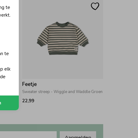
ng te
erkt.
an te
op elk
 de
Feetje
hite
Sweater streep - Wiggle and Waddle Groen
22,99
n
Aanmelden