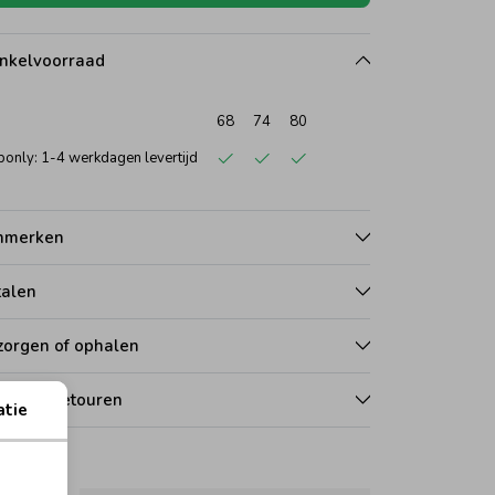
nkelvoorraad
68
74
80
only: 1-4 werkdagen levertijd
nmerken
talen
zorgen of ophalen
len en retouren
atie