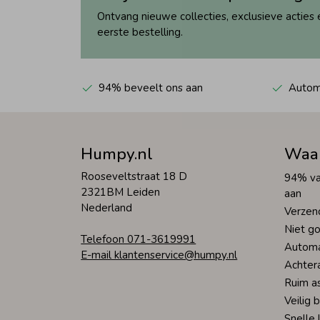
Ontvang nieuwe collecties, exclusieve acties 
eerste bestelling.
94% beveelt ons aan
Automa
Humpy.nl
Waa
Rooseveltstraat 18 D
94% va
2321BM Leiden
aan
Nederland
Verzen
Niet go
Telefoon 071-3619991
Automa
E-mail klantenservice@humpy.nl
Achter
Ruim a
Veilig 
Snelle 