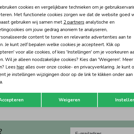
oodzakelijke cookies
Personalisatie cookies
ebruiken cookies en vergelijkbare technieken om je gebruikservari
teren. Met functionele cookies zorgen we dat de website goed w
nalytische cookies
Marketing cookies
aast gebruiken wij samen met
2 partners
analytische en
tingcookies om jouw gedrag anoniem te analyseren,
sonaliseerde content te tonen en relevante advertenties aan te
n. Je kunt zelf bepalen welke cookies je accepteert. Klik op
pteren' voor alle cookies, of kies 'Instellingen' om je voorkeuren a
n. Wil je alleen noodzakelijke cookies? Kies dan 'Weigeren'. Meer
n? Lees
hier
alles over onze cookie- en privacyverklaring. Je kunt 
t je instellingen wijzigingen door op de link te klikken onder aan
Feetje
a.
Sweater - Wiggle and Waddle Offwhite melange
Sweater - Wiggle and Waddle Offw
Opslaan
Terug
23,99
Accepteren
Weigeren
Instelle
?