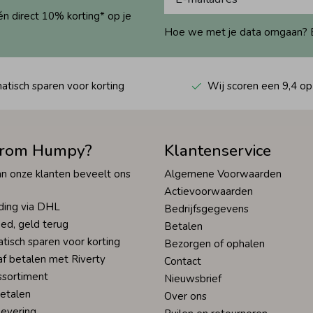
én direct 10% korting* op je
Hoe we met je data omgaan? Bek
tisch sparen voor korting
Wij scoren een 9,4 op
rom Humpy?
Klantenservice
n onze klanten beveelt ons
Algemene Voorwaarden
Actievoorwaarden
ding via DHL
Bedrijfsgegevens
ed, geld terug
Betalen
tisch sparen voor korting
Bezorgen of ophalen
af betalen met Riverty
Contact
ssortiment
Nieuwsbrief
betalen
Over ons
levering