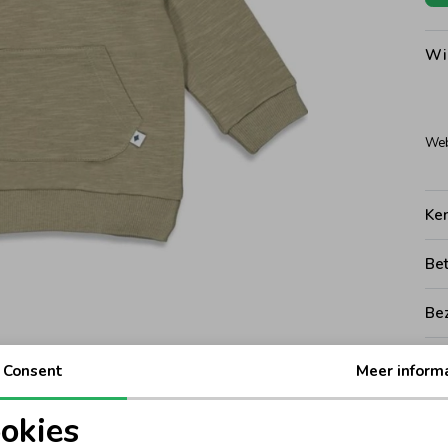
Wi
Web
Ke
Be
Be
Rui
Consent
Meer inform
okies