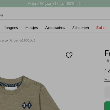
Hoera! 50 jaar • Nu tot 50% sale
Jongens
Meisjes
Accessoires
Schoenen
Sale
 & vesten Groen 51601851
F
Hi
1
Ma