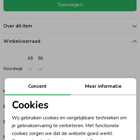
Toevoegen
Ondergoed
Blouses
Over dit item
Regenkleding &-laarzen
Blazers & Gilets
Winkelvoorraad
Zomeraccessoires
Leggings
68
86
Noordwijk
Kledingaccessoires
Boxpakjes
Consent
Meer informatie
Kenmerken
Beenmode
Rompers
Cookies
Betalen
Noodzakelijke cookies
Ondergoed
Wij gebruiken cookies en vergelijkbare technieken om
Bezorgen of ophalen
Personalisatie cookies
je gebruikservaring te verbeteren. Met functionele
cookies zorgen we dat de website goed werkt.
Regenkleding &-laarzen
Analytische cookies
Ruilen en retouren