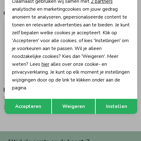
Daarnaast gebruiken wij samen met
2 partners
Marketing cookies
analytische en marketingcookies om jouw gedrag
Gerelateerde producten
Zomeraccessoires
anoniem te analyseren, gepersonaliseerde content te
tonen en relevante advertenties aan te bieden. Je kunt
zelf bepalen welke cookies je accepteert. Klik op
Kledingaccessoires
'Accepteren' voor alle cookies, of kies 'Instellingen' om
je voorkeuren aan te passen. Wil je alleen
Beenmode
noodzakelijke cookies? Kies dan 'Weigeren'. Meer
weten? Lees
hier
alles over onze cookie- en
privacyverklaring. Je kunt op elk moment je instellingen
Winteraccessoires
-50% korting
-50% korting
wijzigingen door op de link te klikken onder aan de
pagina.
Feetje
Feetje
Sokken - Lazy Days 600 Offwhite
Korte broek - Lazy Days 210 Okergeel
Opslaan
Terug
Accepteren
Weigeren
Instellen
3,49
6,99
8,99
17,99