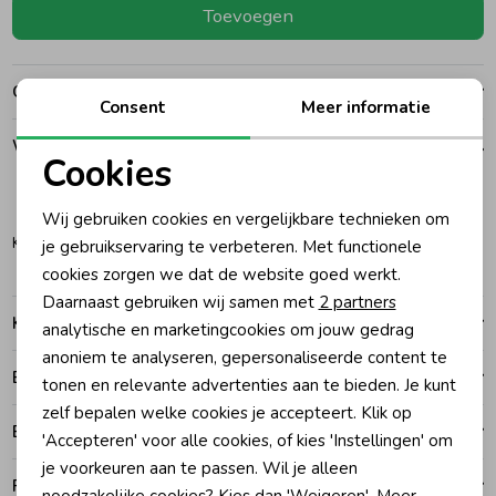
Toevoegen
Ondergoed
Blouses
Over dit item
Consent
Meer informatie
Regenkleding &-laarzen
Blazers & Gilets
Winkelvoorraad
Cookies
Zomeraccessoires
Leggings
Noodzakelijke cookies
56
62
68
Wij gebruiken cookies en vergelijkbare technieken om
Personalisatie cookies
Katwijk
je gebruikservaring te verbeteren. Met functionele
Kledingaccessoires
Boxpakjes
cookies zorgen we dat de website goed werkt.
Analytische cookies
Daarnaast gebruiken wij samen met
2 partners
Kenmerken
Marketing cookies
analytische en marketingcookies om jouw gedrag
Beenmode
Rompers
anoniem te analyseren, gepersonaliseerde content te
Betalen
tonen en relevante advertenties aan te bieden. Je kunt
Ondergoed
zelf bepalen welke cookies je accepteert. Klik op
Bezorgen of ophalen
'Accepteren' voor alle cookies, of kies 'Instellingen' om
je voorkeuren aan te passen. Wil je alleen
Regenkleding &-laarzen
Ruilen en retouren