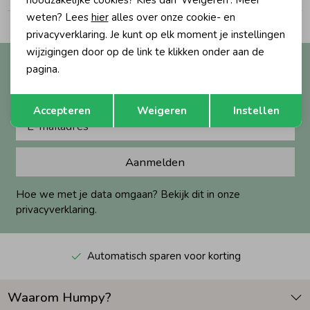
noodzakelijke cookies? Kies dan 'Weigeren'. Meer
weten? Lees
hier
alles over onze cookie- en
Zomeraccessoires
privacyverklaring. Je kunt op elk moment je instellingen
wijzigingen door op de link te klikken onder aan de
Altijd als eerste op de hoogte?
pagina.
Kledingaccessoires
Ontvang nieuwe collecties, exclusieve acties én direct
Opslaan
Terug
10% korting* op je eerste bestelling.
Accepteren
Weigeren
Instellen
Beenmode
Aanmelden
Winteraccessoires
Hoe we met je data omgaan? Bekijk dit in onze
privacyverklaring.
Automatisch sparen voor korting
Waarom Humpy?