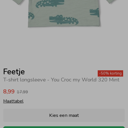
Zwemkleding
Zwemkleding
Cadeaubonnen
Winterjassen
Zwemvesten & Zwembandjes
Winterjassen
Jassen
Jassen
Haaraccessoires
Zomerjassen
Zomerjassen
Vesten
Vesten
Kledingaccessoires
Overhemden
Overhemden
Babyaccessoires
Feetje
-50% korting
T-shirt longsleeve - You Croc my World 320 Mint
Colberts & Gilets
Jurken
Verzorgingsproducten
8,99
17,99
Maattabel
Boxpakjes
Rokken & Skorts
Beenmode
Kies een maat
Rompers
Jumpsuits
Winteraccessoires