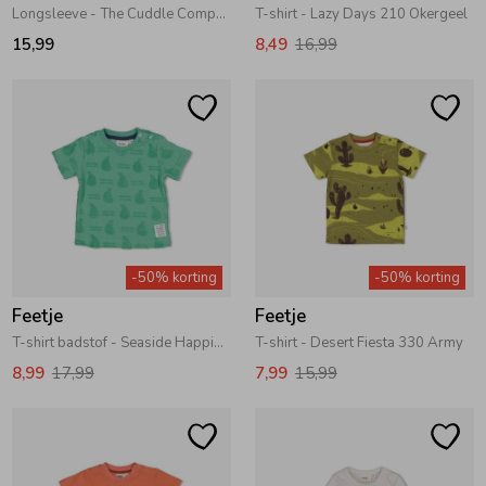
Longsleeve - The Cuddle Company Taupe melange
T-shirt - Lazy Days 210 Okergeel
15,99
8,49
16,99
-50% korting
-50% korting
Feetje
Feetje
T-shirt badstof - Seaside Happiness 300 Groen
T-shirt - Desert Fiesta 330 Army
8,99
17,99
7,99
15,99