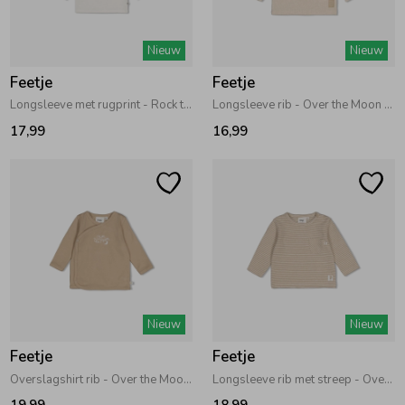
Zomeraccessoires
Nieuw
Nieuw
Feetje
Feetje
Kledingaccessoires
Longsleeve met rugprint - Rock the Earth Offwhite
Longsleeve rib - Over the Moon for You Offwhite melange
17,99
16,99
Beenmode
Winteraccessoires
Nieuw
Nieuw
Feetje
Feetje
Overslagshirt rib - Over the Moon for You Taupe
Longsleeve rib met streep - Over the Moon for You Taupe
19,99
18,99