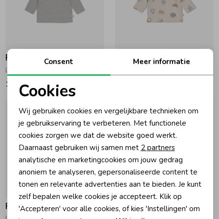
Feetje
Feetje
Consent
Meer informatie
Longsleeve rib met streep - Breakfast Buddy Blauw
Longsleeve AOP - Breakfast Buddy Creme
17,99
15,99
Cookies
Noodzakelijke cookies
Wij gebruiken cookies en vergelijkbare technieken om
Personalisatie cookies
je gebruikservaring te verbeteren. Met functionele
cookies zorgen we dat de website goed werkt.
Analytische cookies
Daarnaast gebruiken wij samen met
2 partners
Marketing cookies
analytische en marketingcookies om jouw gedrag
anoniem te analyseren, gepersonaliseerde content te
tonen en relevante advertenties aan te bieden. Je kunt
zelf bepalen welke cookies je accepteert. Klik op
Feetje
Feetje
'Accepteren' voor alle cookies, of kies 'Instellingen' om
Longsleeve - Breakfast Buddy Blauw
Overslagshirt velours rib - The Cuddle Company Taupe melange