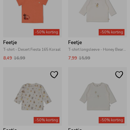
-50% korting
-50% korting
Feetje
Feetje
T-shirt - Desert Fiesta 165 Koraal
T-shirt longsleeve - Honey Bear 600 Offwhite
8,49
16,99
7,99
15,99
-50% korting
-50% korting