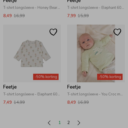
Feetje
Feetje
T-shirt longsleeve - Honey Bear 600 Offwhite
T-shirt longsleeve - Elephant 600 Offwhite
8,49
16,99
7,99
15,99
-50% korting
-50% korting
Feetje
Feetje
T-shirt longsleeve - Elephant 600 Offwhite
T-shirt longsleeve - You Croc my World 310 Lime
7,49
14,99
8,49
16,99
1
2