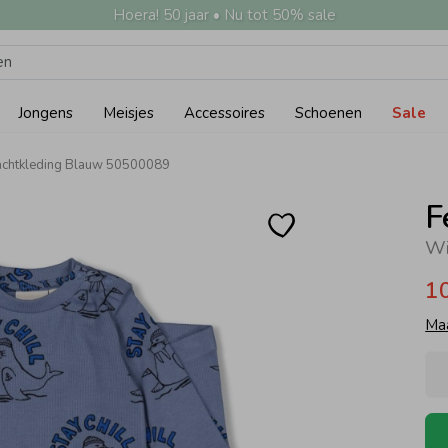
Hoera! 50 jaar • Nu tot 50% sale
Jongens
Meisjes
Accessoires
Schoenen
Sale
nachtkleding Blauw 50500089
F
1
Ma