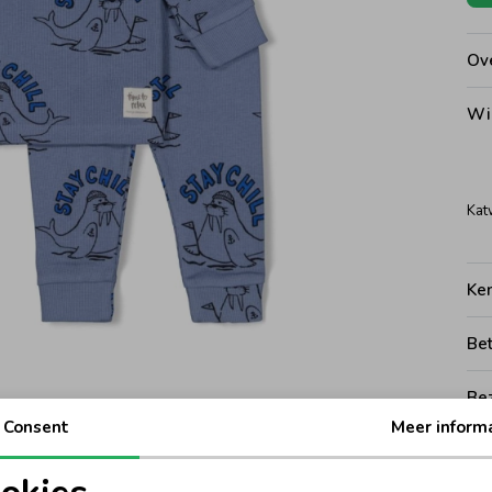
Ove
Wi
Kat
Ke
Be
Be
Consent
Meer inform
Rui