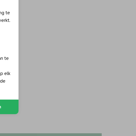
ng te
erkt.
an te
op elk
 de
n