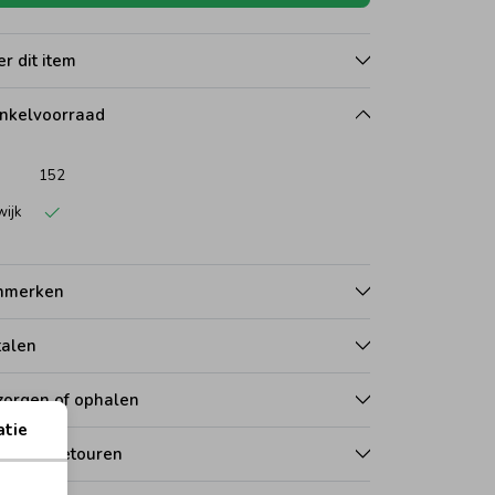
r dit item
nkelvoorraad
152
wijk
nmerken
talen
zorgen of ophalen
atie
len en retouren