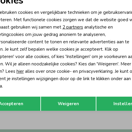
okies
oodzakelijke cookies
Personalisatie cookies
ebruiken cookies en vergelijkbare technieken om je gebruikservari
teren. Met functionele cookies zorgen we dat de website goed w
nalytische cookies
Marketing cookies
aast gebruiken wij samen met
2 partners
analytische en
tingcookies om jouw gedrag anoniem te analyseren,
sonaliseerde content te tonen en relevante advertenties aan te
n. Je kunt zelf bepalen welke cookies je accepteert. Klik op
pteren' voor alle cookies, of kies 'Instellingen' om je voorkeuren a
n. Wil je alleen noodzakelijke cookies? Kies dan 'Weigeren'. Meer
n? Lees
hier
alles over onze cookie- en privacyverklaring. Je kunt 
t je instellingen wijzigingen door op de link te klikken onder aan
a.
Opslaan
Terug
Accepteren
Weigeren
Instelle