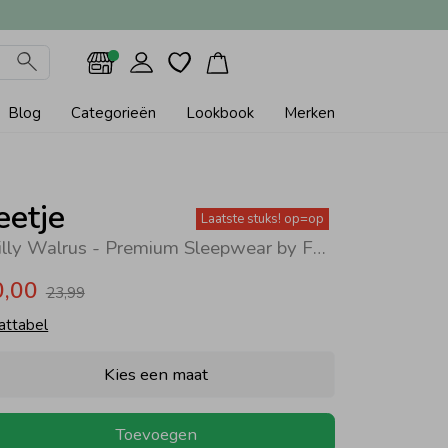
Blog
Categorieën
Lookbook
Merken
eetje
Laatste stuks! op=op
Willy Walrus - Premium Sleepwear by Feetje Blauw
0,00
23,99
attabel
Kies een maat
Toevoegen