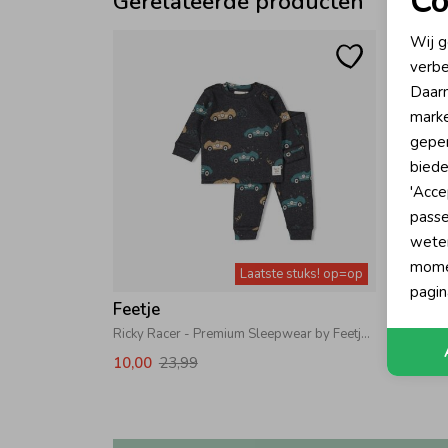
Co
Gerelateerde producten
N
Wij g
verbe
A
Daarn
marke
geper
biede
'Acce
passe
wete
momen
Laatste stuks! op=op
pagin
Feetje
Ricky Racer - Premium Sleepwear by Feetje Antraciet melange
10,00
23,99