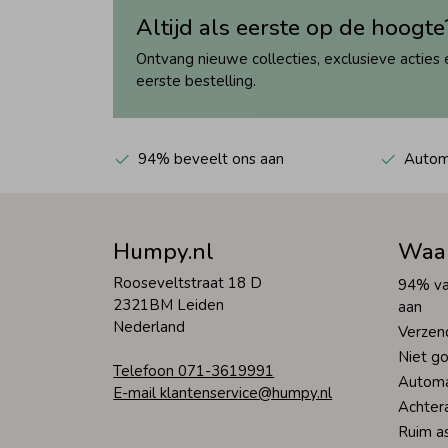
Altijd als eerste op de hoogte
Ontvang nieuwe collecties, exclusieve acties 
eerste bestelling.
94% beveelt ons aan
Automa
Humpy.nl
Waa
Rooseveltstraat 18 D
94% va
2321BM Leiden
aan
Nederland
Verzen
Niet go
Telefoon 071-3619991
Automa
E-mail klantenservice@humpy.nl
Achter
Ruim a