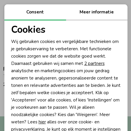
Ondergoed
Blouses
Consent
Meer informatie
Cookies
Regenkleding &-laarzen
Blazers & Gilets
Noodzakelijke cookies
Wij gebruiken cookies en vergelijkbare technieken om
Personalisatie cookies
je gebruikservaring te verbeteren. Met functionele
Zomeraccessoires
Leggings
cookies zorgen we dat de website goed werkt.
Analytische cookies
Daarnaast gebruiken wij samen met
2 partners
Kledingaccessoires
Boxpakjes
Feetje
Feetje
Marketing cookies
analytische en marketingcookies om jouw gedrag
The Magic is in You - Vestje gebreid 710 Taupe
Vest gebreid - Classic Boys Marine
anoniem te analyseren, gepersonaliseerde content te
29,99
26,99
tonen en relevante advertenties aan te bieden. Je kunt
Beenmode
Rompers
zelf bepalen welke cookies je accepteert. Klik op
2
'Accepteren' voor alle cookies, of kies 'Instellingen' om
Filters
Ondergoed
je voorkeuren aan te passen. Wil je alleen
noodzakelijke cookies? Kies dan 'Weigeren'. Meer
weten? Lees
hier
alles over onze cookie- en
Altijd als eerste op de hoogte?
Regenkleding &-laarzen
privacyverklaring. Je kunt op elk moment je instellingen