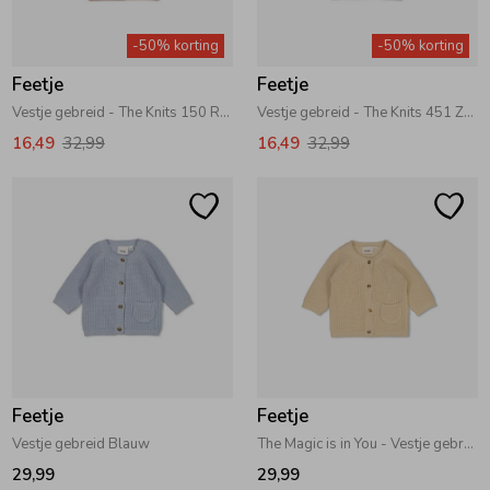
Zwemkleding
Zwemkleding
Cadeaubonnen
Winterjassen
Zwemvesten & Zwembandjes
Winterjassen
-50% korting
-50% korting
Feetje
Feetje
Jassen
Jassen
Haaraccessoires
Zomerjassen
Zomerjassen
Vestje gebreid - The Knits 150 Roze
Vestje gebreid - The Knits 451 Zand melange
16,49
32,99
16,49
32,99
Vesten
Vesten
Kledingaccessoires
Overhemden
Overhemden
Babyaccessoires
Colberts & Gilets
Jurken
Verzorgingsproducten
Boxpakjes
Rokken & Skorts
Beenmode
Feetje
Feetje
Vestje gebreid Blauw
The Magic is in You - Vestje gebreid 630 Creme
Rompers
Jumpsuits
Winteraccessoires
29,99
29,99