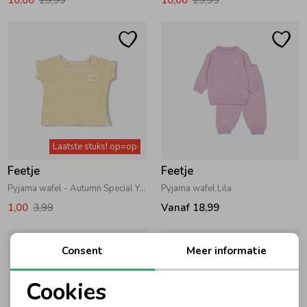
Laatste stuks! op=op
Feetje
Feetje
Pyjama wafel - Autumn Special Yellow Ochre
Pyjama wafel Lila
1,00
3,99
Vanaf 18,99
Consent
Meer informatie
Cookies
Noodzakelijke cookies