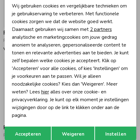
Wij gebruiken cookies en vergelijkbare technieken om
Personalisatie cookies
je gebruikservaring te verbeteren. Met functionele
cookies zorgen we dat de website goed werkt.
Analytische cookies
Daarnaast gebruiken wij samen met
2 partners
Feetje
Feetje
Marketing cookies
analytische en marketingcookies om jouw gedrag
Pyjama wafel Babyblauw
Wafel knuffelshirt Stroopwafel
anoniem te analyseren, gepersonaliseerde content te
Vanaf 18,99
3,99
tonen en relevante advertenties aan te bieden. Je kunt
zelf bepalen welke cookies je accepteert. Klik op
'Accepteren' voor alle cookies, of kies 'Instellingen' om
je voorkeuren aan te passen. Wil je alleen
noodzakelijke cookies? Kies dan 'Weigeren'. Meer
weten? Lees
hier
alles over onze cookie- en
privacyverklaring. Je kunt op elk moment je instellingen
wijzigingen door op de link te klikken onder aan de
pagina.
Feetje
Feetje
Opslaan
Terug
Accepteren
Weigeren
Instellen
Pyjama wafel - Autumn Special 010 Royal Blue
Pyjama wafel 010 Marine