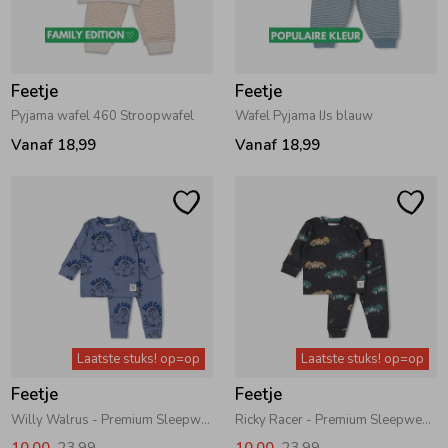
Zomeraccessoires
Feetje
Feetje
Kledingaccessoires
Pyjama wafel 460 Stroopwafel
Wafel Pyjama IJs blauw
Vanaf 18,99
Vanaf 18,99
Beenmode
Winteraccessoires
Laatste stuks! op=op
Laatste stuks! op=op
Feetje
Feetje
Willy Walrus - Premium Sleepwear by Feetje Blauw
Ricky Racer - Premium Sleepwear by Feetje Antraciet melange
10,00
23,99
10,00
23,99