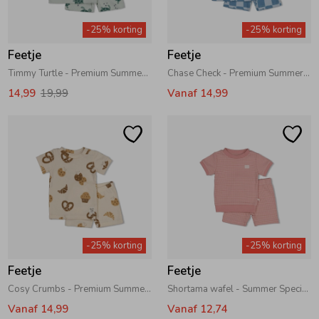
Zwemkleding
Zwemkleding
Cadeaubonnen
Winterjassen
Zwemvesten & Zwembandjes
Winterjassen
-25% korting
-25% korting
Feetje
Feetje
Jassen
Jassen
Haaraccessoires
Zomerjassen
Zomerjassen
Timmy Turtle - Premium Summerwear by Feetje Mint
Chase Check - Premium Summerwear by Feetje Blauw
14,99
19,99
Vanaf 14,99
Vesten
Vesten
Kledingaccessoires
Overhemden
Overhemden
Babyaccessoires
Colberts & Gilets
Jurken
Verzorgingsproducten
-25% korting
-25% korting
Boxpakjes
Rokken & Skorts
Beenmode
Feetje
Feetje
Cosy Crumbs - Premium Summerwear by Feetje Offwhite
Shortama wafel - Summer Special Mauve
Rompers
Jumpsuits
Winteraccessoires
Vanaf 14,99
Vanaf 12,74