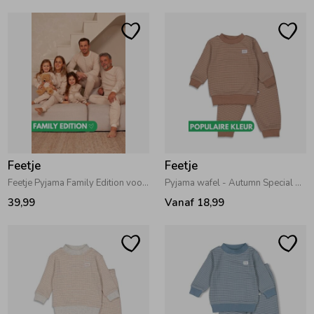
Ondergoed
Blouses
Regenkleding &-laarzen
Blazers & Gilets
Zomeraccessoires
Leggings
Kledingaccessoires
Boxpakjes
Feetje
Feetje
Feetje Pyjama Family Edition voor volwassenen Stroopwafel
Pyjama wafel - Autumn Special 400 Bruin
39,99
Vanaf 18,99
Beenmode
Rompers
Ondergoed
Regenkleding &-laarzen