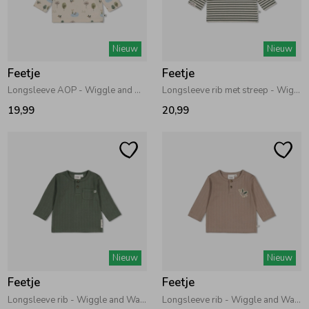
Zomeraccessoires
Nieuw
Nieuw
Feetje
Feetje
Kledingaccessoires
Longsleeve AOP - Wiggle and Waddle Offwhite
Longsleeve rib met streep - Wiggle and Waddle Groen
19,99
20,99
Beenmode
Winteraccessoires
Nieuw
Nieuw
Feetje
Feetje
Longsleeve rib - Wiggle and Waddle Groen
Longsleeve rib - Wiggle and Waddle Grijs