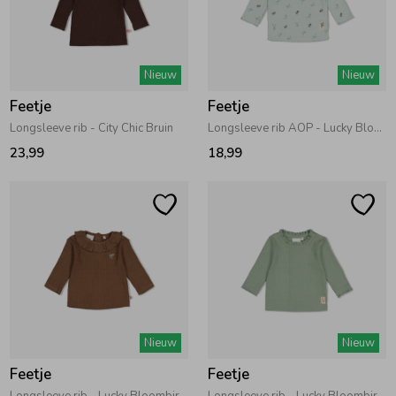
Nieuw
Nieuw
Feetje
Feetje
Longsleeve rib - City Chic Bruin
Longsleeve rib AOP - Lucky Bloombird Mint
23,99
18,99
Nieuw
Nieuw
Feetje
Feetje