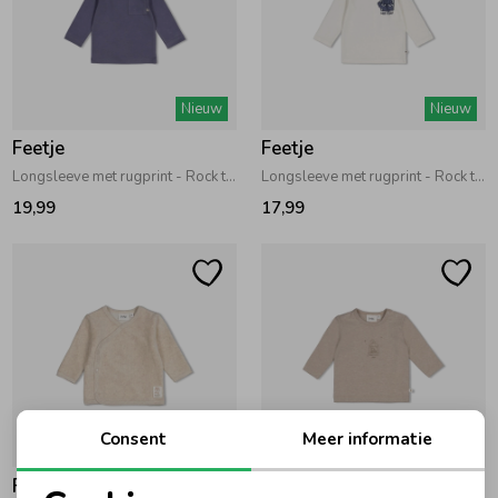
Nieuw
Nieuw
Feetje
Feetje
Longsleeve met rugprint - Rock the Earth Blauw
Longsleeve met rugprint - Rock the Earth Offwhite
19,99
17,99
Consent
Meer informatie
Feetje
Feetje