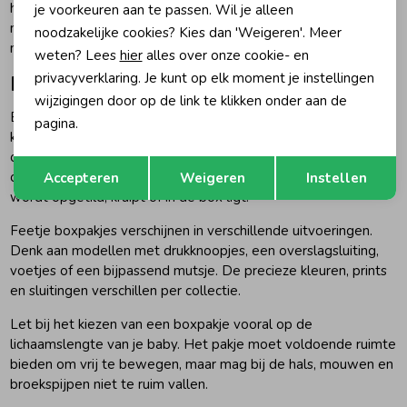
het seizoen. Gebruik bovenaan de pagina de filters voor
je voorkeuren aan te passen. Wil je alleen
nieuw, maat, productgroep, kleur en collectie om snel de
noodzakelijke cookies? Kies dan 'Weigeren'. Meer
nieuwste Feetje jongenskleding te bekijken.
weten? Lees
hier
alles over onze cookie- en
privacyverklaring. Je kunt op elk moment je instellingen
Feetje boxpakjes voor jongens
wijzigingen door op de link te klikken onder aan de
Een
Feetje boxpakje voor jongens
vormt één compleet
pagina.
kledingstuk en is daardoor handig voor slapen, spelen en
ontspannen momenten. Omdat een boxpakje niet snel
Opslaan
Terug
omhoog kruipt, blijft het prettig zitten wanneer een baby
Accepteren
Weigeren
Instellen
wordt opgetild, kruipt of in de box ligt.
Feetje boxpakjes verschijnen in verschillende uitvoeringen.
Denk aan modellen met drukknoopjes, een overslagsluiting,
voetjes of een bijpassend mutsje. De precieze kleuren, prints
en sluitingen verschillen per collectie.
Let bij het kiezen van een boxpakje vooral op de
lichaamslengte van je baby. Het pakje moet voldoende ruimte
bieden om vrij te bewegen, maar mag bij de hals, mouwen en
broekspijpen niet te ruim vallen.