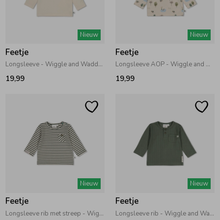
Zomeraccessoires
Nieuw
Nieuw
Feetje
Feetje
Kledingaccessoires
Longsleeve - Wiggle and Waddle Offwhite
Longsleeve AOP - Wiggle and Waddle Offwhite
19,99
19,99
Beenmode
Winteraccessoires
Nieuw
Nieuw
Feetje
Feetje
Longsleeve rib met streep - Wiggle and Waddle Groen
Longsleeve rib - Wiggle and Waddle Groen