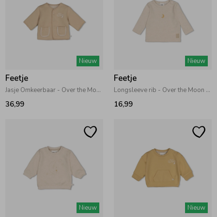
Nieuw
Nieuw
Feetje
Feetje
Jasje Omkeerbaar - Over the Moon for You Taupe
Longsleeve rib - Over the Moon for You Offwhite melange
36,99
16,99
Nieuw
Nieuw