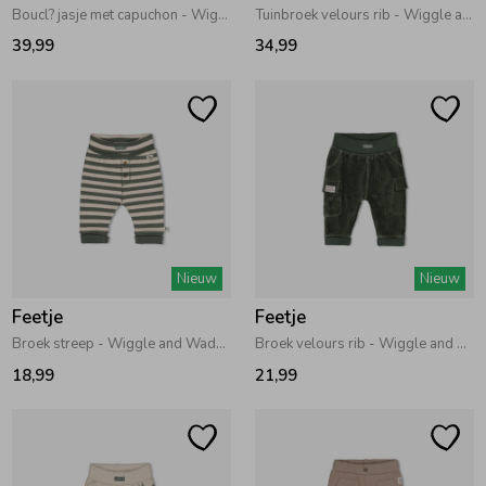
Boucl? jasje met capuchon - Wiggle and Waddle Groen
Tuinbroek velours rib - Wiggle and Waddle Groen
39,99
34,99
Nieuw
Nieuw
Feetje
Feetje
Broek streep - Wiggle and Waddle Groen
Broek velours rib - Wiggle and Waddle Groen
18,99
21,99