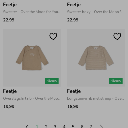
Feetje
Feetje
Sweater - Over the Moon for You Offwhite melange
Sweater boxy - Over the Moon for You Okergeel
22,99
22,99
Nieuw
Nieuw
Feetje
Feetje
Overslagshirt rib - Over the Moon for You Taupe
Longsleeve rib met streep - Over the Moon for You Taupe
19,99
18,99
1
2
3
4
5
6
7