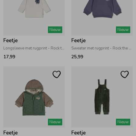
Nieuw
Nieuw
Feetje
Feetje
Longsleeve met rugprint - Rock the Earth Offwhite
Sweater met rugprint - Rock the Earth Blauw
17,99
25,99
Nieuw
Nieuw
Feetje
Feetje