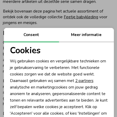
meerdere artikelen uit dezelfde serie samen dragen.
Bekijk bovenaan deze pagina het actuele assortiment of
ontdek ook de volledige collectie
Feetje babykleding
voor
jongens en meisjes.
De nieuwe Feetje jongenscollectie
Consent
Meer informatie
Gedurende het seizoen verschijnen er verschillende nieuwe
Cookies
Feetje-collecties. Iedere drop bestaat uit eigen thema’s met
bijpassende kleuren, prints en kledingstukken. Het
Noodzakelijke cookies
assortiment wordt daardoor regelmatig aangevuld met
Wij gebruiken cookies en vergelijkbare technieken om
nieuwe shirts, broeken, sweaters, jasjes, boxpakjes en
Personalisatie cookies
je gebruikservaring te verbeteren. Met functionele
rompers voor jongens.
cookies zorgen we dat de website goed werkt.
Analytische cookies
Daarnaast gebruiken wij samen met
2 partners
Binnen de jongenscollecties zie je vaak een combinatie van
rustige basiskleuren en opvallendere prints. Een shirt of
Marketing cookies
analytische en marketingcookies om jouw gedrag
sweater met print kan daardoor eenvoudig worden
anoniem te analyseren, gepersonaliseerde content te
gecombineerd met een effen broek, tuinbroek of vest uit
tonen en relevante advertenties aan te bieden. Je kunt
hetzelfde thema.
zelf bepalen welke cookies je accepteert. Klik op
'Accepteren' voor alle cookies, of kies 'Instellingen' om
De beschikbare collecties en maten veranderen gedurende