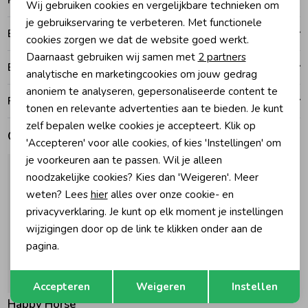
Kenmerken
Wij gebruiken cookies en vergelijkbare technieken om
Personalisatie cookies
je gebruikservaring te verbeteren. Met functionele
Zomeraccessoires
Betalen
cookies zorgen we dat de website goed werkt.
Analytische cookies
Daarnaast gebruiken wij samen met
2 partners
Bezorgen of ophalen
Marketing cookies
analytische en marketingcookies om jouw gedrag
Kledingaccessoires
anoniem te analyseren, gepersonaliseerde content te
Ruilen en retouren
tonen en relevante advertenties aan te bieden. Je kunt
Beenmode
zelf bepalen welke cookies je accepteert. Klik op
Gerelateerde producten
'Accepteren' voor alle cookies, of kies 'Instellingen' om
je voorkeuren aan te passen. Wil je alleen
Winteraccessoires
noodzakelijke cookies? Kies dan 'Weigeren'. Meer
weten? Lees
hier
alles over onze cookie- en
privacyverklaring. Je kunt op elk moment je instellingen
wijzigingen door op de link te klikken onder aan de
pagina.
Opslaan
Terug
Accepteren
Weigeren
Instellen
Happy Horse