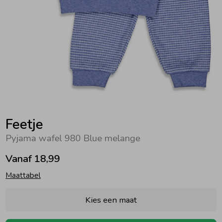
Zwemkleding
Zwemkleding
Cadeaubonnen
Winterjassen
Zwemvesten & Zwembandjes
Winterjassen
Jassen
Jassen
Haaraccessoires
Zomerjassen
Zomerjassen
Vesten
Vesten
Kledingaccessoires
Overhemden
Overhemden
Babyaccessoires
Feetje
Pyjama wafel 980 Blue melange
Colberts & Gilets
Jurken
Verzorgingsproducten
Vanaf 18,99
Maattabel
Boxpakjes
Rokken & Skorts
Beenmode
Kies een maat
Rompers
Jumpsuits
Winteraccessoires