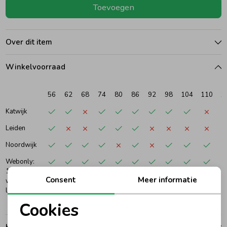
Toevoegen
Ondergoed
Blouses
Over dit item
Regenkleding &-laarzen
Blazers & Gilets
Winkelvoorraad
Zomeraccessoires
Leggings
56
62
68
74
80
86
92
98
104
110
1
Katwijk
Kledingaccessoires
Boxpakjes
Leiden
Noordwijk
Beenmode
Rompers
Webonly:
1-4
Consent
Meer informatie
werkdagen
Ondergoed
levertijd
Cookies
Regenkleding &-laarzen
Noodzakelijke cookies