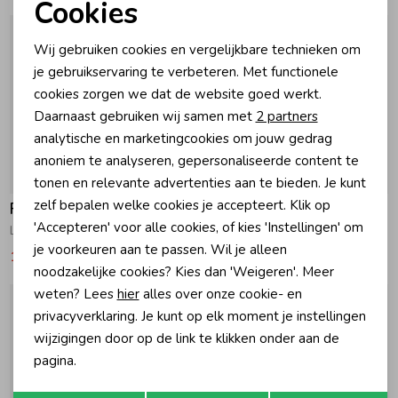
Cookies
Noodzakelijke cookies
Zomeraccessoires
Wij gebruiken cookies en vergelijkbare technieken om
Personalisatie cookies
je gebruikservaring te verbeteren. Met functionele
cookies zorgen we dat de website goed werkt.
Kledingaccessoires
Analytische cookies
Daarnaast gebruiken wij samen met
2 partners
Marketing cookies
analytische en marketingcookies om jouw gedrag
Beenmode
anoniem te analyseren, gepersonaliseerde content te
-25% korting
-25% korting
tonen en relevante advertenties aan te bieden. Je kunt
zelf bepalen welke cookies je accepteert. Klik op
Feetje
Feetje
Winteraccessoires
'Accepteren' voor alle cookies, of kies 'Instellingen' om
Lily Ladybug - Premium Summerwear by Feetje Roze
Bibi Bloom - Premium Summerwear by Feetje Lila
je voorkeuren aan te passen. Wil je alleen
16,49
21,99
16,49
21,99
noodzakelijke cookies? Kies dan 'Weigeren'. Meer
weten? Lees
hier
alles over onze cookie- en
privacyverklaring. Je kunt op elk moment je instellingen
wijzigingen door op de link te klikken onder aan de
pagina.
Opslaan