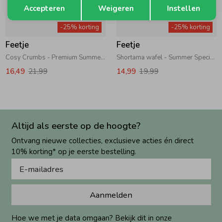
Terug
Accepteren
Weigeren
Instellen
-25% korting
-25% korting
Feetje
Feetje
Cosy Crumbs - Premium Summerwear by Feetje Offwhite
Shortama wafel - Summer Special Mauve
16,49
21,99
14,99
19,99
Altijd als eerste op de hoogte?
Ontvang nieuwe collecties, exclusieve acties én direct
10% korting* op je eerste bestelling.
Aanmelden
Hoe we met je data omgaan? Bekijk dit in onze