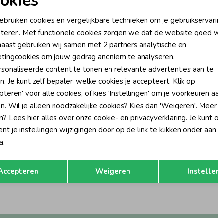
okies
oodzakelijke cookies
Personalisatie cookies
ebruiken cookies en vergelijkbare technieken om je gebruikservari
teren. Met functionele cookies zorgen we dat de website goed w
nalytische cookies
Marketing cookies
aast gebruiken wij samen met
2 partners
analytische en
tingcookies om jouw gedrag anoniem te analyseren,
sonaliseerde content te tonen en relevante advertenties aan te
n. Je kunt zelf bepalen welke cookies je accepteert. Klik op
pteren' voor alle cookies, of kies 'Instellingen' om je voorkeuren a
n. Wil je alleen noodzakelijke cookies? Kies dan 'Weigeren'. Meer
n? Lees
hier
alles over onze cookie- en privacyverklaring. Je kunt 
t je instellingen wijzigingen door op de link te klikken onder aan
a.
Opslaan
Terug
Accepteren
Weigeren
Instelle