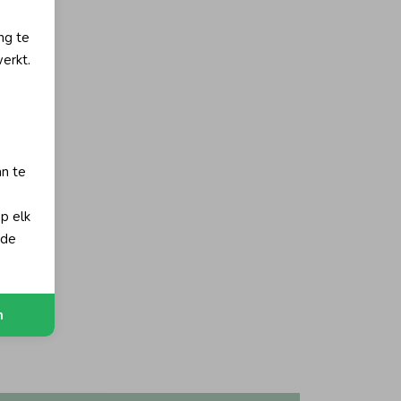
ng te
erkt.
an te
op elk
 de
n