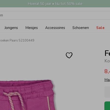
Hoera! 50 jaar • Nu tot 50% sale
Jongens
Meisjes
Accessoires
Schoenen
Sale
broeken Paars 52100449
F
Ko
8
Ma