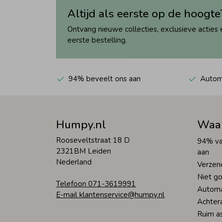
Altijd als eerste op de hoogte
Ontvang nieuwe collecties, exclusieve acties 
eerste bestelling.
94% beveelt ons aan
Automa
Humpy.nl
Waa
Rooseveltstraat 18 D
94% va
2321BM Leiden
aan
Nederland
Verzen
Niet go
Telefoon 071-3619991
Automa
E-mail klantenservice@humpy.nl
Achter
Ruim a