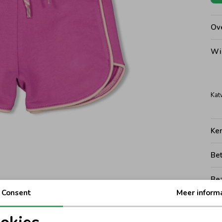
Ove
Wi
Kat
Ke
Be
Be
Consent
Meer inform
Rui