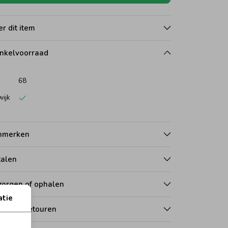
r dit item
nkelvoorraad
68
wijk
nmerken
talen
zorgen of ophalen
atie
len en retouren