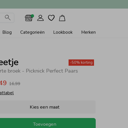
Blog
Categorieën
Lookbook
Merken
eetje
-50% korting
rte broek - Picknick Perfect Paars
,49
16,99
attabel
Kies een maat
Toevoegen