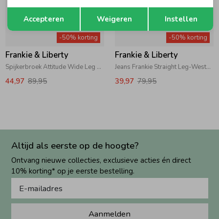
Opslaan
Terug
Accepteren
Weigeren
Instellen
-50% korting
-50% korting
Frankie & Liberty
Frankie & Liberty
Spijkerbroek Attitude Wide Leg Glitter Washed Denim
Jeans Frankie Straight Leg-Western Yoke 40 Light Blue
44,97
89,95
39,97
79,95
Altijd als eerste op de hoogte?
Ontvang nieuwe collecties, exclusieve acties én direct
10% korting* op je eerste bestelling.
Aanmelden