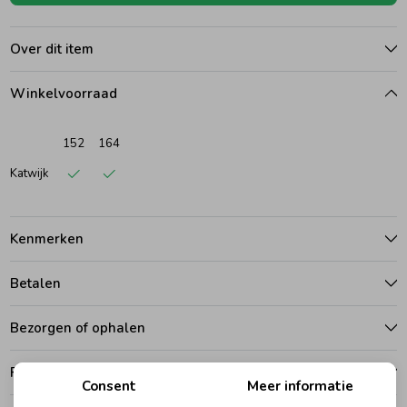
Ondergoed
Blouses
Over dit item
Winkelvoorraad
Regenkleding &-laarzen
Blazers & Gilets
152
164
Zomeraccessoires
Leggings
Katwijk
Kledingaccessoires
Boxpakjes
Kenmerken
Beenmode
Rompers
Betalen
Bezorgen of ophalen
Ondergoed
Ruilen en retouren
Consent
Meer informatie
Regenkleding &-laarzen