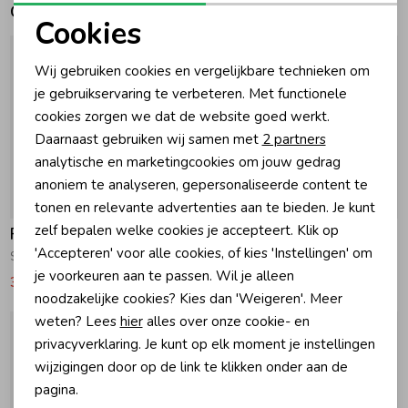
Gerelateerde producten
Cookies
Zomeraccessoires
Noodzakelijke cookies
Wij gebruiken cookies en vergelijkbare technieken om
Personalisatie cookies
je gebruikservaring te verbeteren. Met functionele
Kledingaccessoires
cookies zorgen we dat de website goed werkt.
Analytische cookies
Daarnaast gebruiken wij samen met
2 partners
Beenmode
Marketing cookies
analytische en marketingcookies om jouw gedrag
anoniem te analyseren, gepersonaliseerde content te
-50% korting
-50% korting
tonen en relevante advertenties aan te bieden. Je kunt
Winteraccessoires
zelf bepalen welke cookies je accepteert. Klik op
Frankie & Liberty
Frankie & Liberty
'Accepteren' voor alle cookies, of kies 'Instellingen' om
Spijkerbroek Skater Light Blue Denim
Spijkerbroek Attitude Wide Leg Washed Denim
je voorkeuren aan te passen. Wil je alleen
39,97
79,95
39,97
79,95
noodzakelijke cookies? Kies dan 'Weigeren'. Meer
weten? Lees
hier
alles over onze cookie- en
privacyverklaring. Je kunt op elk moment je instellingen
wijzigingen door op de link te klikken onder aan de
pagina.