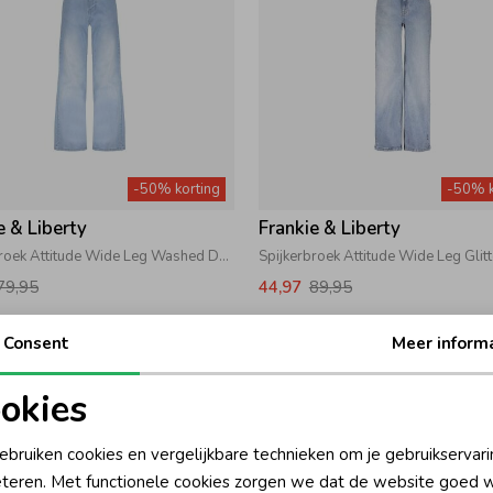
-50% korting
-50% k
e & Liberty
Frankie & Liberty
Spijkerbroek Attitude Wide Leg Washed Denim
79,95
44,97
89,95
Consent
Meer inform
okies
oodzakelijke cookies
Personalisatie cookies
ebruiken cookies en vergelijkbare technieken om je gebruikservari
teren. Met functionele cookies zorgen we dat de website goed w
nalytische cookies
Marketing cookies