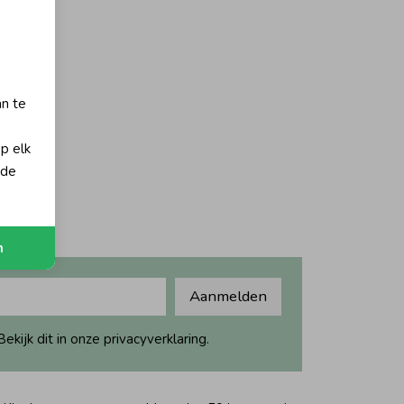
an te
op elk
 de
n
Aanmelden
ijk dit in onze privacyverklaring.