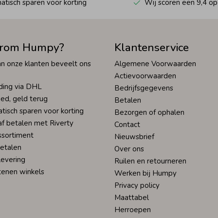
tisch sparen voor korting
Wij scoren een 9,4 op
rom Humpy?
Klantenservice
n onze klanten beveelt ons
Algemene Voorwaarden
Actievoorwaarden
ding via DHL
Bedrijfsgegevens
ed, geld terug
Betalen
tisch sparen voor korting
Bezorgen of ophalen
af betalen met Riverty
Contact
ssortiment
Nieuwsbrief
betalen
Over ons
levering
Ruilen en retourneren
tenen winkels
Werken bij Humpy
Privacy policy
Maattabel
Herroepen