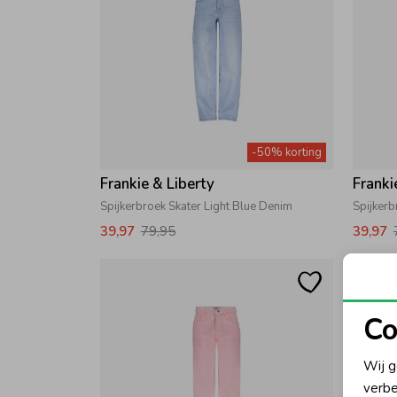
-50% korting
Frankie & Liberty
Franki
Spijkerbroek Skater Light Blue Denim
39,97
79,95
39,97
Co
N
Wij g
verbe
A