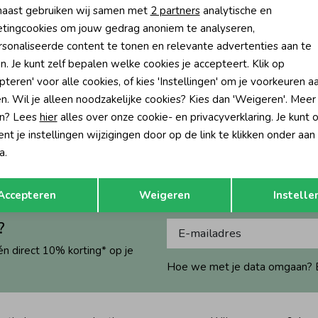
aast gebruiken wij samen met
2 partners
analytische en
tingcookies om jouw gedrag anoniem te analyseren,
sonaliseerde content te tonen en relevante advertenties aan te
n. Je kunt zelf bepalen welke cookies je accepteert. Klik op
pteren' voor alle cookies, of kies 'Instellingen' om je voorkeuren a
n. Wil je alleen noodzakelijke cookies? Kies dan 'Weigeren'. Meer
n? Lees
hier
alles over onze cookie- en privacyverklaring. Je kunt 
t je instellingen wijzigingen door op de link te klikken onder aan
a.
Opslaan
Terug
Accepteren
Weigeren
Instelle
?
én direct 10% korting* op je
Hoe we met je data omgaan? Bek