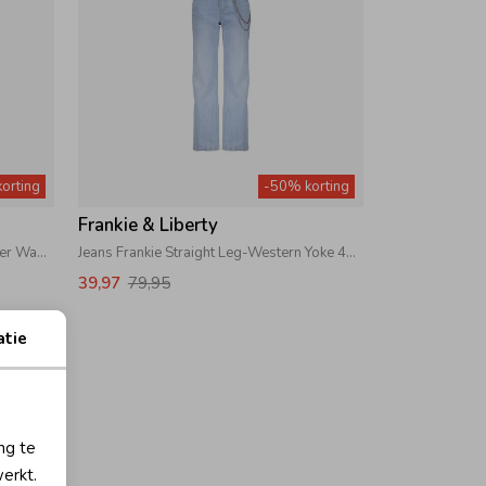
orting
-50% korting
Frankie & Liberty
Spijkerbroek Attitude Wide Leg Glitter Washed Denim
Jeans Frankie Straight Leg-Western Yoke 40 Light Blue
39,97
79,95
atie
ng te
erkt.