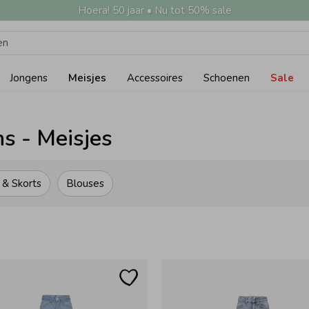
Hoera! 50 jaar • Nu tot 50% sale
Jongens
Meisjes
Accessoires
Schoenen
Sale
ns - Meisjes
 & Skorts
Blouses