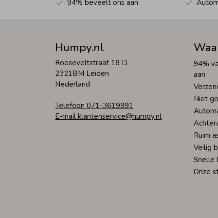
94% beveelt ons aan
Automa
Humpy.nl
Waa
Rooseveltstraat 18 D
94% va
2321BM Leiden
aan
Nederland
Verzen
Niet go
Telefoon 071-3619991
Automa
E-mail klantenservice@humpy.nl
Achter
Ruim a
Veilig 
Snelle 
Onze s