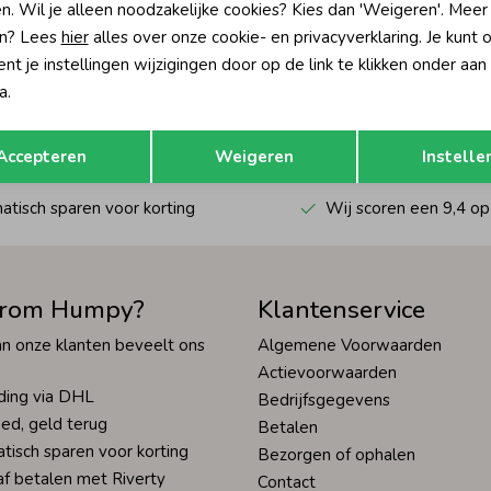
n. Wil je alleen noodzakelijke cookies? Kies dan 'Weigeren'. Meer
n? Lees
hier
alles over onze cookie- en privacyverklaring. Je kunt 
?
t je instellingen wijzigingen door op de link te klikken onder aan
a.
én direct 10% korting* op je
Hoe we met je data omgaan? Bek
Opslaan
Terug
Accepteren
Weigeren
Instelle
tisch sparen voor korting
Wij scoren een 9,4 op
rom Humpy?
Klantenservice
n onze klanten beveelt ons
Algemene Voorwaarden
Actievoorwaarden
ding via DHL
Bedrijfsgegevens
ed, geld terug
Betalen
tisch sparen voor korting
Bezorgen of ophalen
af betalen met Riverty
Contact