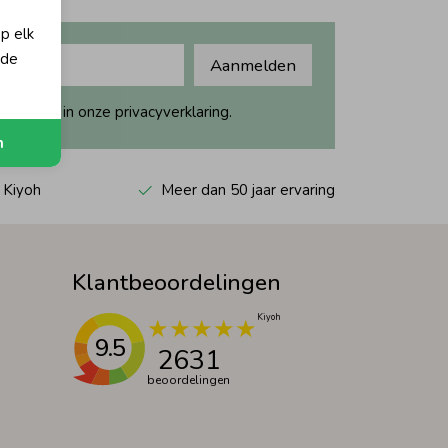
op elk
 de
Aanmelden
ijk dit in onze privacyverklaring.
n
 Kiyoh
Meer dan 50 jaar ervaring
Klantbeoordelingen
9.5
2631
beoordelingen