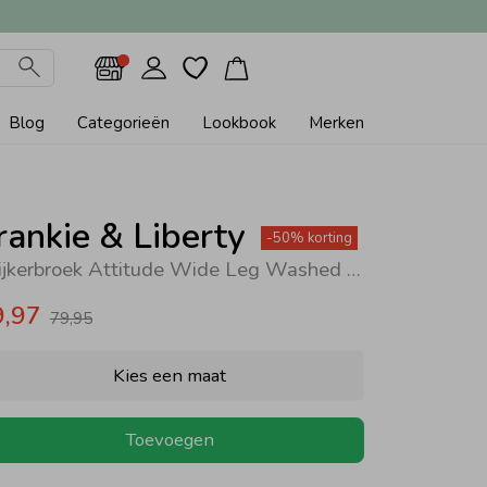
Blog
Categorieën
Lookbook
Merken
rankie & Liberty
-50% korting
Spijkerbroek Attitude Wide Leg Washed Denim
9,97
79,95
Kies een maat
Toevoegen