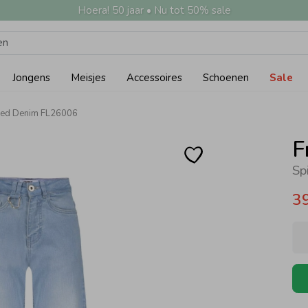
Hoera! 50 jaar • Nu tot 50% sale
Jongens
Meisjes
Accessoires
Schoenen
Sale
shed Denim FL26006
F
3