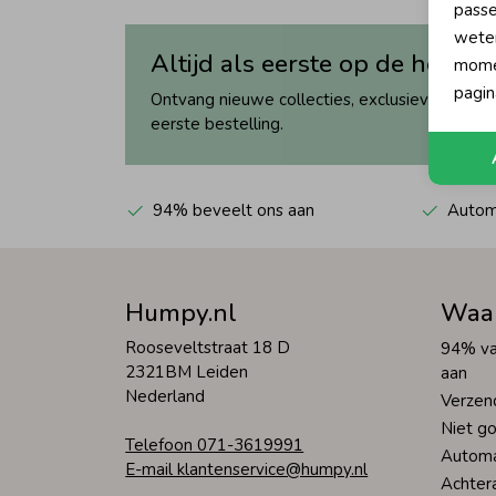
passe
wete
Altijd als eerste op de hoogte
momen
pagin
Ontvang nieuwe collecties, exclusieve acties 
eerste bestelling.
94% beveelt ons aan
Automa
Humpy.nl
Waa
Rooseveltstraat 18 D
94% va
2321BM Leiden
aan
Nederland
Verzen
Niet go
Telefoon 071-3619991
Automa
E-mail klantenservice@humpy.nl
Achter