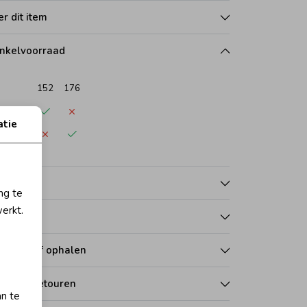
r dit item
nkelvoorraad
152
176
wijk
atie
rdwijk
nmerken
ng te
erkt.
talen
zorgen of ophalen
len en retouren
an te