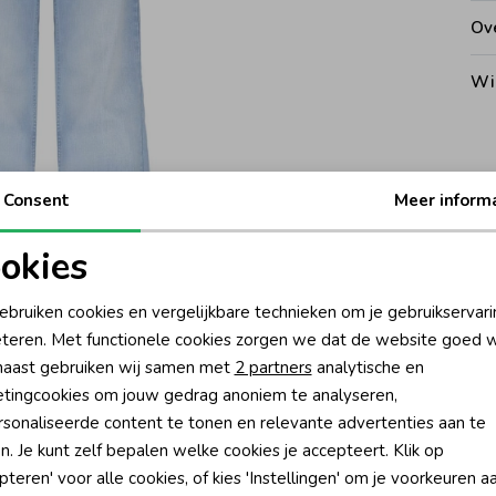
Ove
Wi
Kat
Consent
Meer inform
Noo
okies
oodzakelijke cookies
Personalisatie cookies
Ke
ebruiken cookies en vergelijkbare technieken om je gebruikservari
teren. Met functionele cookies zorgen we dat de website goed w
nalytische cookies
Marketing cookies
Be
aast gebruiken wij samen met
2 partners
analytische en
tingcookies om jouw gedrag anoniem te analyseren,
Be
sonaliseerde content te tonen en relevante advertenties aan te
n. Je kunt zelf bepalen welke cookies je accepteert. Klik op
Rui
pteren' voor alle cookies, of kies 'Instellingen' om je voorkeuren a