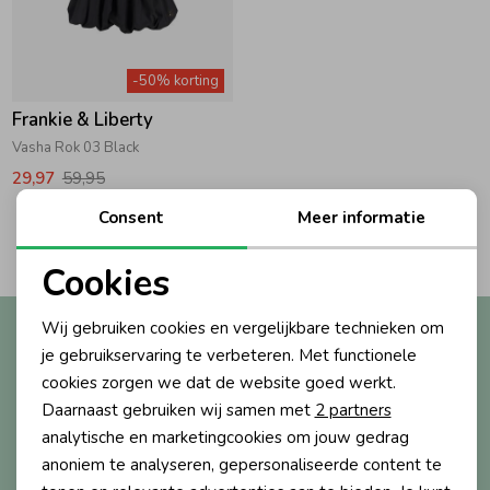
Zwemkleding
Zwemkleding
Cadeaubonnen
Winterjassen
Zwemvesten & Zwembandjes
Winterjassen
-50% korting
Jassen
Jassen
Haaraccessoires
Zomerjassen
Zomerjassen
Frankie & Liberty
Vasha Rok 03 Black
Vesten
Vesten
Kledingaccessoires
29,97
59,95
Consent
Meer informatie
2
Filters
Overhemden
Overhemden
Babyaccessoires
Cookies
Noodzakelijke cookies
Colberts & Gilets
Jurken
Verzorgingsproducten
Wij gebruiken cookies en vergelijkbare technieken om
Altijd als eerste op de hoogte?
Personalisatie cookies
je gebruikservaring te verbeteren. Met functionele
Ontvang nieuwe collecties, exclusieve acties én direct
cookies zorgen we dat de website goed werkt.
10% korting* op je eerste bestelling.
Boxpakjes
Rokken & Skorts
Beenmode
Analytische cookies
Daarnaast gebruiken wij samen met
2 partners
Marketing cookies
analytische en marketingcookies om jouw gedrag
Rompers
Jumpsuits
Winteraccessoires
anoniem te analyseren, gepersonaliseerde content te
Aanmelden