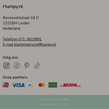
Humpy.nl
Zomeraccessoires
Rooseveltstraat 18 D
2321BM Leiden
Kledingaccessoires
Nederland
Telefoon 071-3619991
Beenmode
E-mail klantenservice@humpy.nl
Volg ons
Winteraccessoires
Onze partners
Cookieinstellingen
© Humpy.nl 2026