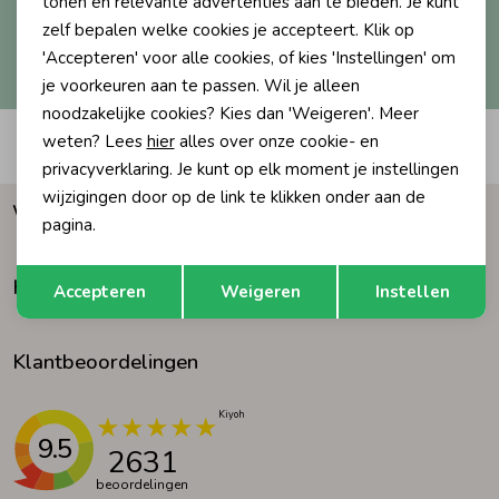
tonen en relevante advertenties aan te bieden. Je kunt
zelf bepalen welke cookies je accepteert. Klik op
Ondergoed
Blouses
Hoe we met je data omgaan? Bekijk dit in onze
'Accepteren' voor alle cookies, of kies 'Instellingen' om
privacyverklaring.
je voorkeuren aan te passen. Wil je alleen
noodzakelijke cookies? Kies dan 'Weigeren'. Meer
Regenkleding &-laarzen
Blazers & Gilets
weten? Lees
hier
alles over onze cookie- en
Automatisch sparen voor korting
privacyverklaring. Je kunt op elk moment je instellingen
Zomeraccessoires
Leggings
wijzigingen door op de link te klikken onder aan de
Waarom Humpy?
pagina.
Kledingaccessoires
Boxpakjes
Opslaan
Terug
Klantenservice
Accepteren
Weigeren
Instellen
Beenmode
Rompers
Klantbeoordelingen
Ondergoed
9.5
2631
Regenkleding &-laarzen
beoordelingen