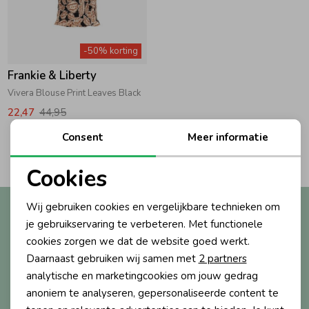
Zwemkleding
Zwemkleding
Cadeaubonnen
Winterjassen
Zwemvesten & Zwembandjes
Winterjassen
-50% korting
Jassen
Jassen
Haaraccessoires
Zomerjassen
Zomerjassen
Frankie & Liberty
Vivera Blouse Print Leaves Black
Vesten
Vesten
Kledingaccessoires
22,47
44,95
Consent
Meer informatie
2
Filters
Overhemden
Overhemden
Babyaccessoires
Cookies
Noodzakelijke cookies
Colberts & Gilets
Jurken
Verzorgingsproducten
Wij gebruiken cookies en vergelijkbare technieken om
Altijd als eerste op de hoogte?
Personalisatie cookies
je gebruikservaring te verbeteren. Met functionele
Ontvang nieuwe collecties, exclusieve acties én direct
cookies zorgen we dat de website goed werkt.
10% korting* op je eerste bestelling.
Boxpakjes
Rokken & Skorts
Beenmode
Analytische cookies
Daarnaast gebruiken wij samen met
2 partners
Marketing cookies
analytische en marketingcookies om jouw gedrag
Rompers
Jumpsuits
Winteraccessoires
anoniem te analyseren, gepersonaliseerde content te
Aanmelden