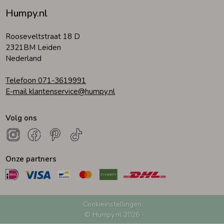
Humpy.nl
Zomeraccessoires
Rooseveltstraat 18 D
2321BM Leiden
Kledingaccessoires
Nederland
Telefoon 071-3619991
Beenmode
E-mail klantenservice@humpy.nl
Volg ons
Winteraccessoires
Onze partners
Cookieinstellingen
© Humpy.nl 2026