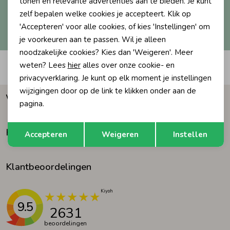
tonen en relevante advertenties aan te bieden. Je kunt
zelf bepalen welke cookies je accepteert. Klik op
Ondergoed
Blouses
Hoe we met je data omgaan? Bekijk dit in onze
'Accepteren' voor alle cookies, of kies 'Instellingen' om
privacyverklaring.
je voorkeuren aan te passen. Wil je alleen
noodzakelijke cookies? Kies dan 'Weigeren'. Meer
Regenkleding &-laarzen
Blazers & Gilets
weten? Lees
hier
alles over onze cookie- en
Automatisch sparen voor korting
privacyverklaring. Je kunt op elk moment je instellingen
Zomeraccessoires
Leggings
wijzigingen door op de link te klikken onder aan de
Waarom Humpy?
pagina.
Kledingaccessoires
Boxpakjes
Opslaan
Terug
Klantenservice
Accepteren
Weigeren
Instellen
Beenmode
Rompers
Klantbeoordelingen
Ondergoed
9.5
2631
Regenkleding &-laarzen
beoordelingen