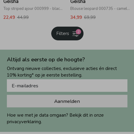
Geisha
Geisha
Top striped ajour 000999 - black/off-white
Blouse leopard 000735 - camel/blue/black
22,49
44,99
34,99
69,99
2
Filters
Altijd als eerste op de hoogte?
Ontvang nieuwe collecties, exclusieve acties én direct
10% korting* op je eerste bestelling.
Aanmelden
Hoe we met je data omgaan? Bekijk dit in onze
privacyverklaring.