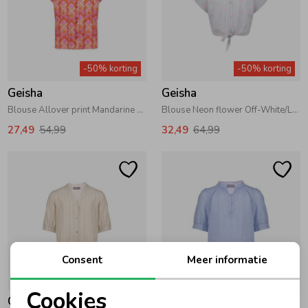
Zomeraccessoires
-50% korting
-50% korting
Kledingaccessoires
Geisha
Geisha
Blouse Allover print Mandarine Red/Ecru/Blush
Blouse Neon flower Off-White/L'blue/Pink
Beenmode
27,49
54,99
32,49
64,99
Winteraccessoires
Consent
Meer informatie
-50% korting
-50% korting
Cookies
Geisha
Geisha