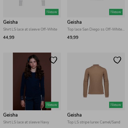
Zwemkleding
Zwemkleding
Cadeaubonnen
Winterjassen
Zwemvesten & Zwembandjes
Winterjassen
Nieuw
Nieuw
Geisha
Geisha
Jassen
Jassen
Haaraccessoires
Zomerjassen
Zomerjassen
Shirt LS lace at sleeve Off-White
Top lace San Diego ss Off-White/Brown
44,99
49,99
Vesten
Vesten
Kledingaccessoires
Overhemden
Overhemden
Babyaccessoires
Colberts & Gilets
Jurken
Verzorgingsproducten
Boxpakjes
Rokken & Skorts
Beenmode
Nieuw
Nieuw
Geisha
Geisha
Rompers
Jumpsuits
Winteraccessoires
Shirt LS lace at sleeve Navy
Top LS stripe lurex Camel/Sand