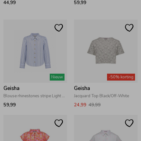
44,99
59,99
Ondergoed
Blouses
Regenkleding &-laarzen
Blazers & Gilets
Zomeraccessoires
Leggings
Kledingaccessoires
Boxpakjes
Nieuw
-50% korting
Geisha
Geisha
Beenmode
Rompers
Blouse rhinestones stripe Light Blue
Jacquard Top Black/Off-White
59,99
24,99
49,99
Ondergoed
Regenkleding &-laarzen