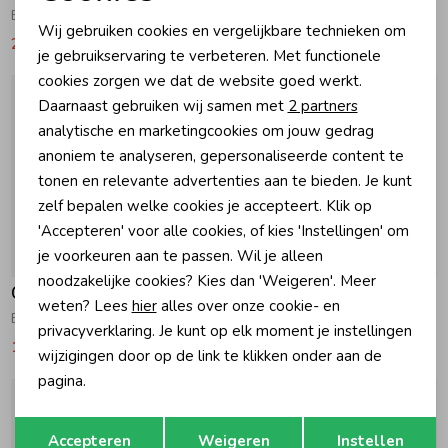
Noodzakelijke cookies
Blouse met lurex streep Ecru/Lurex
Blouse chambray Light Blue
Wij gebruiken cookies en vergelijkbare technieken om
29,99
59,99
24,99
49,99
Personalisatie cookies
je gebruikservaring te verbeteren. Met functionele
cookies zorgen we dat de website goed werkt.
Analytische cookies
Daarnaast gebruiken wij samen met
2 partners
Marketing cookies
analytische en marketingcookies om jouw gedrag
anoniem te analyseren, gepersonaliseerde content te
tonen en relevante advertenties aan te bieden. Je kunt
zelf bepalen welke cookies je accepteert. Klik op
'Accepteren' voor alle cookies, of kies 'Instellingen' om
je voorkeuren aan te passen. Wil je alleen
-50% korting
-50% korting
noodzakelijke cookies? Kies dan 'Weigeren'. Meer
Geisha
Geisha
weten? Lees
hier
alles over onze cookie- en
Blouse crinckle Navy
Blouse Hearts Off-White/Red
privacyverklaring. Je kunt op elk moment je instellingen
19,99
39,99
34,99
69,99
wijzigingen door op de link te klikken onder aan de
pagina.
Opslaan
Terug
Accepteren
Weigeren
Instellen