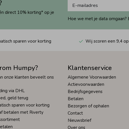
?
én direct 10% korting* op je
Hoe we met je data omgaan? Bek
tisch sparen voor korting
Wij scoren een 9,4 op
rom Humpy?
Klantenservice
n onze klanten beveelt ons
Algemene Voorwaarden
Actievoorwaarden
ding via DHL
Bedrijfsgegevens
ed, geld terug
Betalen
tisch sparen voor korting
Bezorgen of ophalen
af betalen met Riverty
Contact
ssortiment
Nieuwsbrief
betalen
Over ons