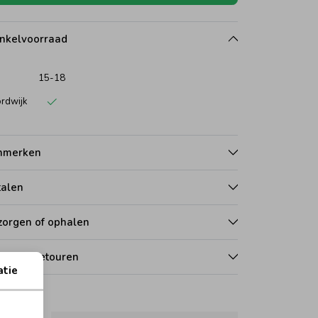
nkelvoorraad
15-18
rdwijk
nmerken
talen
zorgen of ophalen
len en retouren
atie