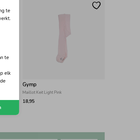
ng te
erkt.
an te
op elk
 de
Gymp
Maillot Keit Light Pink
18,95
n