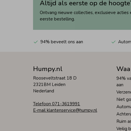
Altijd als eerste op de hoogte
Ontvang nieuwe collecties, exclusieve acties 
eerste bestelling.
94% beveelt ons aan
Automa
Humpy.nl
Waa
Rooseveltstraat 18 D
94% va
2321BM Leiden
aan
Nederland
Verzen
Niet go
Telefoon 071-3619991
Automa
E-mail klantenservice@humpy.nl
Achter
Ruim a
Veilig 