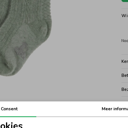
Wi
Noo
Ke
Be
Be
Rui
Consent
Meer inform
okies