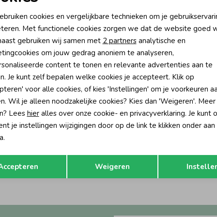
oodzakelijke cookies
Personalisatie cookies
ebruiken cookies en vergelijkbare technieken om je gebruikservari
teren. Met functionele cookies zorgen we dat de website goed w
nalytische cookies
Marketing cookies
aast gebruiken wij samen met
2 partners
analytische en
tingcookies om jouw gedrag anoniem te analyseren,
sonaliseerde content te tonen en relevante advertenties aan te
n. Je kunt zelf bepalen welke cookies je accepteert. Klik op
pteren' voor alle cookies, of kies 'Instellingen' om je voorkeuren a
n. Wil je alleen noodzakelijke cookies? Kies dan 'Weigeren'. Meer
n? Lees
hier
alles over onze cookie- en privacyverklaring. Je kunt 
t je instellingen wijzigingen door op de link te klikken onder aan
Gymp
a.
Keit Off White
Collants Keit Vanilla
18,95
Opslaan
Terug
Accepteren
Weigeren
Instelle