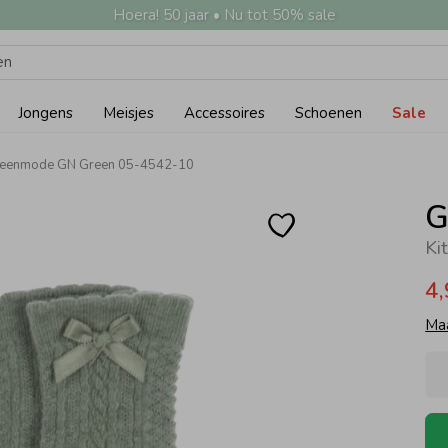
Hoera! 50 jaar • Nu tot 50% sale
Jongens
Meisjes
Accessoires
Schoenen
Sale
eenmode GN Green 05-4542-10
G
Ki
4
Ma