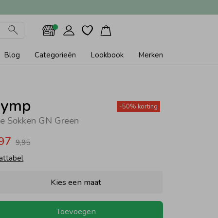
Blog
Categorieën
Lookbook
Merken
ymp
-50% korting
te Sokken GN Green
,97
9,95
attabel
Kies een maat
Toevoegen