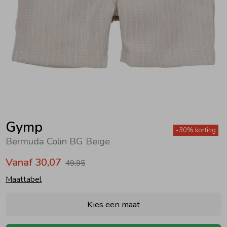
Zwemkleding
Zwemkleding
Cadeaubonnen
Winterjassen
Zwemvesten & Zwembandjes
Winterjassen
Jassen
Jassen
Haaraccessoires
Zomerjassen
Zomerjassen
Vesten
Vesten
Kledingaccessoires
Overhemden
Overhemden
Babyaccessoires
Gymp
-30% korting
Bermuda Colin BG Beige
Colberts & Gilets
Jurken
Verzorgingsproducten
Vanaf 30,07
49,95
Maattabel
Boxpakjes
Rokken & Skorts
Beenmode
Kies een maat
Rompers
Jumpsuits
Winteraccessoires