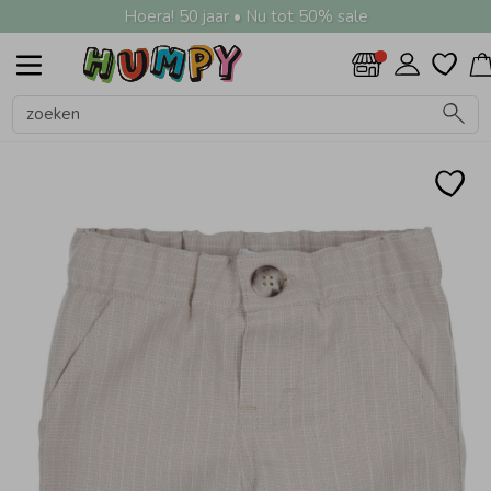
Hoera! 50 jaar • Nu tot 50% sale
Alle Jongens
Shirts
Truien
Jeans
Broeken
Nachtkleding
Zwemkleding
Jassen
Vesten
Overhemden
Colberts & Gilets
Boxpakjes
Rompers
Ondergoed
Regenkleding &-laarzen
Zomeraccessoires
Kledingaccessoires
Beenmode
Alle Meisjes
Shirts
Truien
Jeans
Broeken
Nachtkleding
Zwemkleding
Jassen
Vesten
Overhemden
Jurken
Rokken & Skorts
Jumpsuits
Blouses
Blazers & Gilets
Leggings
Boxpakjes
Rompers
Ondergoed
Regenkleding &-laarzen
Zomeraccessoires
Kledingaccessoires
Beenmode
Winteraccessoires
Alle Accessoires
Zwemkleding
Petten & Hoeden
Zomeraccessoires
Tassen
Knuffels & Speelgoed
Cadeaubonnen
Haaraccessoires
Kledingaccessoires
Babyaccessoires
Verzorgingsproducten
Beenmode
Winteraccessoires
Alle Schoenen
Slippers
Sandalen
Sneakers
Babyschoenen
Laarzen
Jongens
Meisjes
Accessoires
Schoenen
Jongens
Meisjes
Accessoires
Schoenen
Sale
Alle Jongens
Alle Meisjes
Alle Accessoires
Alle Schoenen
Jongens
Alle Shirts
Alle Truien
Alle Broeken
Alle Nachtkleding
Alle Zwemkleding
Alle Jassen
Alle Vesten
Alle Colberts & Gilets
Alle Ondergoed
Alle Regenkleding &-laarzen
Alle Zomeraccessoires
Alle Kledingaccessoires
Alle Beenmode
Alle Shirts
Alle Truien
Alle Broeken
Alle Nachtkleding
Alle Zwemkleding
Alle Jassen
Alle Vesten
Alle Rokken & Skorts
Alle Blazers & Gilets
Alle Ondergoed
Alle Regenkleding &-laarzen
Alle Zomeraccessoires
Alle Kledingaccessoires
Alle Beenmode
Alle Winteraccessoires
Alle Zomeraccessoires
Alle Tassen
Alle Knuffels & Speelgoed
Alle Haaraccessoires
Alle Kledingaccessoires
Alle Babyaccessoires
Alle Beenmode
Alle Winteraccessoires
Shirts
Shirts
Zwemkleding
Slippers
Meisjes
Polo's
Gebreide truien
Joggingbroeken
Pyjama's
UV-werende kleding
Bodywarmers
Gebreide vesten
Colberts
Boxershorts
Regenjassen
Zonnebrillen
Riemen
Maillots & Panty's
Polo's
Gebreide truien
Joggingbroeken
Pyjama's
Badpakken
Bodywarmers
Gebreide vesten
Rokken
Blazers
BH's & Topjes
Regenjassen
Zonnebrillen
Riemen
Kniekousen
Sjaals
Zonnebrillen
Rugtassen
Knuffels
Haarbandjes
Riemen
Babymutsjes
Kniekousen
Handschoenen & Wanten
Truien
Truien
Petten & Hoeden
Sandalen
Accessoires
T-shirts
Hoodies
Korte broeken
Waterschoentjes
Borgvesten
Sweatvesten
Gilets
Hemden
Regenpakken
Sokken
T-shirts
Hoodies
Korte broeken
Bikini's
Borgvesten
Sweatvesten
Skorts
Gilets
Hemden
Maillots & Panty's
Strikken & Bretels
Babysjaals
Maillots & Panty's
Mutsen & Haarbanden
Jeans
Jeans
Zomeraccessoires
Sneakers
Schoenen
Sweaters
Lange broeken
Zwembroeken
Jasjes
Spencers
Ondershirts
Tanktops
Sweaters
Lange broeken
UV-werende kleding
Jasjes
Spencers
Hipsters
Sokken
Speenkoorden & Bijtringen
Sokken
Sjaals
Broeken
Broeken
Tassen
Babyschoenen
Tuinbroeken
Zwemshorts
Spijkerjassen
Spijkerbroeken
Waterschoentjes
Spijkerjassen
Spenen & Flessen
Nachtkleding
Nachtkleding
Knuffels & Speelgoed
Laarzen
Zwemvesten & Zwembandjes
Teddypakken
Tuinbroeken
Zwembroeken
Teddypakken