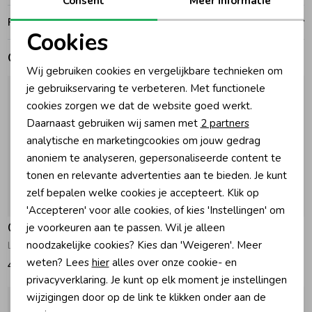
Consent
Meer informatie
Ruilen en retouren
Zomeraccessoires
Cookies
Noodzakelijke cookies
Gerelateerde producten
Wij gebruiken cookies en vergelijkbare technieken om
Kledingaccessoires
Personalisatie cookies
je gebruikservaring te verbeteren. Met functionele
cookies zorgen we dat de website goed werkt.
Analytische cookies
Beenmode
Daarnaast gebruiken wij samen met
2 partners
Marketing cookies
analytische en marketingcookies om jouw gedrag
anoniem te analyseren, gepersonaliseerde content te
Winteraccessoires
tonen en relevante advertenties aan te bieden. Je kunt
zelf bepalen welke cookies je accepteert. Klik op
'Accepteren' voor alle cookies, of kies 'Instellingen' om
Gymp
Gymp
je voorkeuren aan te passen. Wil je alleen
noodzakelijke cookies? Kies dan 'Weigeren'. Meer
Lange broek George Navy
Lange broek Smithson Grey
weten? Lees
hier
alles over onze cookie- en
49,95
66,95
privacyverklaring. Je kunt op elk moment je instellingen
wijzigingen door op de link te klikken onder aan de