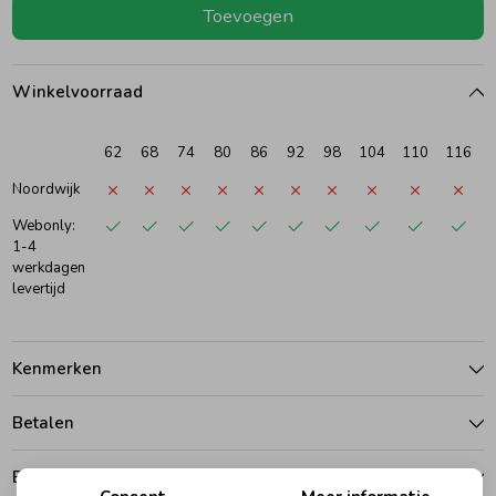
Toevoegen
Ondergoed
Blouses
Winkelvoorraad
Regenkleding &-laarzen
Blazers & Gilets
62
68
74
80
86
92
98
104
110
116
Zomeraccessoires
Leggings
Noordwijk
Webonly:
1-4
Kledingaccessoires
Boxpakjes
werkdagen
levertijd
Beenmode
Rompers
Kenmerken
Ondergoed
Betalen
Regenkleding &-laarzen
Bezorgen of ophalen