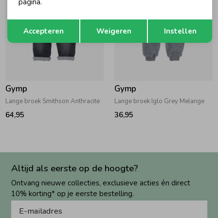
pagina.
Opslaan
Terug
Accepteren
Weigeren
Instellen
Gymp
Gymp
Lange broek Smithson Anthracite
Lange broek Iglo Grey Melange
64,95
36,95
Altijd als eerste op de hoogte?
Ontvang nieuwe collecties, exclusieve acties én direct
10% korting* op je eerste bestelling.