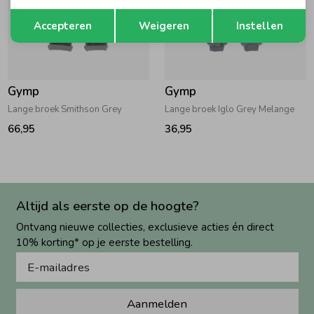
Opslaan
Terug
Accepteren
Weigeren
Instellen
Gymp
Gymp
Lange broek Smithson Grey
Lange broek Iglo Grey Melange
66,95
36,95
Altijd als eerste op de hoogte?
Ontvang nieuwe collecties, exclusieve acties én direct
10% korting* op je eerste bestelling.
Aanmelden