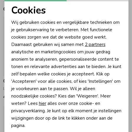
Cookies
Gerelateerde producten
Zomeraccessoires
Noodzakelijke cookies
Wij gebruiken cookies en vergelijkbare technieken om
Personalisatie cookies
je gebruikservaring te verbeteren. Met functionele
Kledingaccessoires
cookies zorgen we dat de website goed werkt.
Analytische cookies
Daarnaast gebruiken wij samen met
2 partners
Marketing cookies
Beenmode
analytische en marketingcookies om jouw gedrag
anoniem te analyseren, gepersonaliseerde content te
tonen en relevante advertenties aan te bieden. Je kunt
Winteraccessoires
zelf bepalen welke cookies je accepteert. Klik op
Gymp
Gymp
'Accepteren' voor alle cookies, of kies 'Instellingen' om
je voorkeuren aan te passen. Wil je alleen
Lange broek George Navy
Lange broek Edward Navy
noodzakelijke cookies? Kies dan 'Weigeren'. Meer
49,95
42,95
weten? Lees
hier
alles over onze cookie- en
privacyverklaring. Je kunt op elk moment je instellingen
wijzigingen door op de link te klikken onder aan de
pagina.