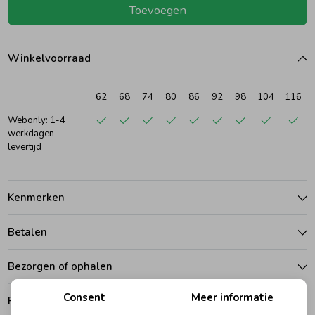
Toevoegen
Ondergoed
Blouses
Winkelvoorraad
Regenkleding &-laarzen
Blazers & Gilets
62
68
74
80
86
92
98
104
116
Zomeraccessoires
Leggings
Webonly: 1-4
werkdagen
levertijd
Kledingaccessoires
Boxpakjes
Kenmerken
Beenmode
Rompers
Betalen
Ondergoed
Bezorgen of ophalen
Consent
Meer informatie
Ruilen en retouren
Regenkleding &-laarzen