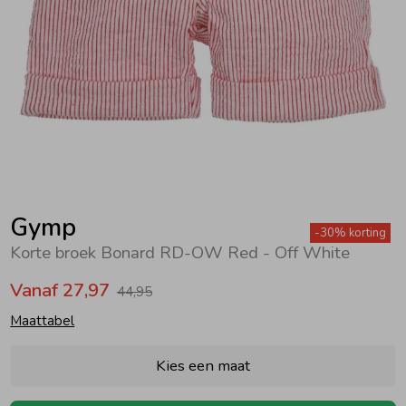
Zwemkleding
Zwemkleding
Cadeaubonnen
Winterjassen
Zwemvesten & Zwembandjes
Winterjassen
Jassen
Jassen
Haaraccessoires
Zomerjassen
Zomerjassen
Vesten
Vesten
Kledingaccessoires
Overhemden
Overhemden
Babyaccessoires
Gymp
-30% korting
Korte broek Bonard RD-OW Red - Off White
Colberts & Gilets
Jurken
Verzorgingsproducten
Vanaf 27,97
44,95
Maattabel
Boxpakjes
Rokken & Skorts
Beenmode
Kies een maat
Rompers
Jumpsuits
Winteraccessoires