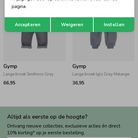
pagina.
Opslaan
Terug
Accepteren
Weigeren
Instellen
Gymp
Gymp
Lange broek Smithson Grey
Lange broek Iglo Grey Melange
66,95
36,95
Altijd als eerste op de hoogte?
Ontvang nieuwe collecties, exclusieve acties én direct
10% korting* op je eerste bestelling.