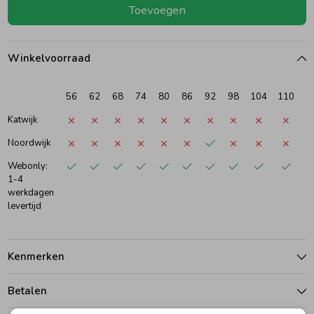
Toevoegen
Ondergoed
Blouses
Winkelvoorraad
Regenkleding &-laarzen
Blazers & Gilets
56
62
68
74
80
86
92
98
104
110
1
Zomeraccessoires
Leggings
Katwijk
Noordwijk
Kledingaccessoires
Boxpakjes
Webonly:
1-4
werkdagen
levertijd
Beenmode
Rompers
Ondergoed
Kenmerken
Betalen
Regenkleding &-laarzen