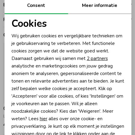
Bezorgen of ophalen
Consent
Meer informatie
Zomeraccessoires
Ruilen en retouren
Cookies
Noodzakelijke cookies
Kledingaccessoires
Gerelateerde producten
Wij gebruiken cookies en vergelijkbare technieken om
Personalisatie cookies
je gebruikservaring te verbeteren. Met functionele
cookies zorgen we dat de website goed werkt.
Beenmode
Analytische cookies
Daarnaast gebruiken wij samen met
2 partners
Marketing cookies
analytische en marketingcookies om jouw gedrag
Winteraccessoires
anoniem te analyseren, gepersonaliseerde content te
tonen en relevante advertenties aan te bieden. Je kunt
zelf bepalen welke cookies je accepteert. Klik op
'Accepteren' voor alle cookies, of kies 'Instellingen' om
je voorkeuren aan te passen. Wil je alleen
Gymp
Gymp
noodzakelijke cookies? Kies dan 'Weigeren'. Meer
Lange broek George Navy
Lange broek Edward Navy
weten? Lees
hier
alles over onze cookie- en
49,95
42,95
privacyverklaring. Je kunt op elk moment je instellingen
wijzigingen door op de link te klikken onder aan de