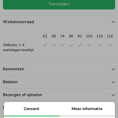
Toevoegen
Ondergoed
Blouses
Winkelvoorraad
Regenkleding &-laarzen
Blazers & Gilets
62
68
74
86
92
104
110
116
Zomeraccessoires
Leggings
Webonly: 1-4
werkdagen levertijd
Kledingaccessoires
Boxpakjes
Kenmerken
Beenmode
Rompers
Betalen
Bezorgen of ophalen
Ondergoed
Ruilen en retouren
Consent
Meer informatie
Regenkleding &-laarzen