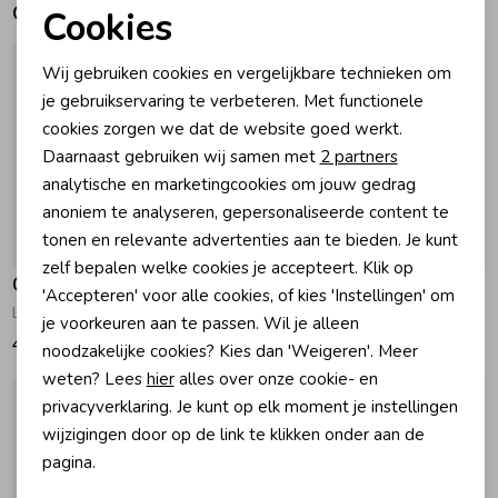
Gerelateerde producten
Cookies
Noodzakelijke cookies
Zomeraccessoires
Wij gebruiken cookies en vergelijkbare technieken om
Personalisatie cookies
je gebruikservaring te verbeteren. Met functionele
Kledingaccessoires
cookies zorgen we dat de website goed werkt.
Analytische cookies
Daarnaast gebruiken wij samen met
2 partners
Marketing cookies
analytische en marketingcookies om jouw gedrag
Beenmode
anoniem te analyseren, gepersonaliseerde content te
tonen en relevante advertenties aan te bieden. Je kunt
Winteraccessoires
zelf bepalen welke cookies je accepteert. Klik op
Gymp
Gymp
'Accepteren' voor alle cookies, of kies 'Instellingen' om
Lange broek George Navy
Lange broek Edward Navy
je voorkeuren aan te passen. Wil je alleen
49,95
42,95
noodzakelijke cookies? Kies dan 'Weigeren'. Meer
weten? Lees
hier
alles over onze cookie- en
privacyverklaring. Je kunt op elk moment je instellingen
wijzigingen door op de link te klikken onder aan de
pagina.