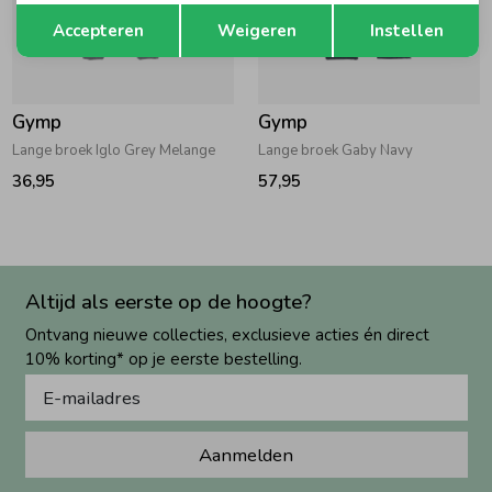
Opslaan
Terug
Accepteren
Weigeren
Instellen
Gymp
Gymp
Lange broek Iglo Grey Melange
Lange broek Gaby Navy
36,95
57,95
Altijd als eerste op de hoogte?
Ontvang nieuwe collecties, exclusieve acties én direct
10% korting* op je eerste bestelling.
Aanmelden