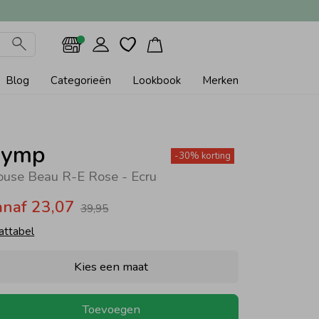
Blog
Categorieën
Lookbook
Merken
ymp
-30% korting
ouse Beau R-E Rose - Ecru
anaf 23,07
39,95
attabel
Kies een maat
Toevoegen