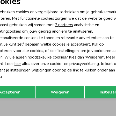
okies
oodzakelijke cookies
Personalisatie cookies
ebruiken cookies en vergelijkbare technieken om je gebruikservari
teren. Met functionele cookies zorgen we dat de website goed w
nalytische cookies
Marketing cookies
aast gebruiken wij samen met
2 partners
analytische en
tingcookies om jouw gedrag anoniem te analyseren,
sonaliseerde content te tonen en relevante advertenties aan te
n. Je kunt zelf bepalen welke cookies je accepteert. Klik op
pteren' voor alle cookies, of kies 'Instellingen' om je voorkeuren a
n. Wil je alleen noodzakelijke cookies? Kies dan 'Weigeren'. Meer
n? Lees
hier
alles over onze cookie- en privacyverklaring. Je kunt 
t je instellingen wijzigingen door op de link te klikken onder aan
-30% korting
-30% k
a.
Gymp
Opslaan
Terug
Donia R Rose
Blouse Dianta OW-BG Off White - 
Accepteren
Weigeren
Instelle
54,95
38,47
54,95