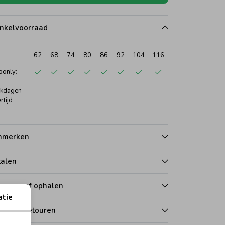
nkelvoorraad
62
68
74
80
86
92
104
116
only:
kdagen
rtijd
nmerken
talen
zorgen of ophalen
atie
len en retouren