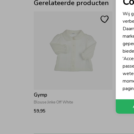
Co
Gerelateerde producten
N
Wij g
verbe
A
Daarn
marke
geper
biede
'Acce
passe
wete
momen
pagin
Gymp
Gymp
Blouse Jinke Off White
Blouse 
59,95
38,47