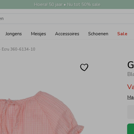
Hoera! 50 jaar • Nu tot 50% sale
Jongens
Meisjes
Accessoires
Schoenen
Sale
- Ecru 360-6134-10
G
Bl
V
Ma