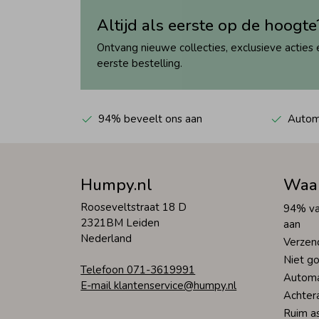
Altijd als eerste op de hoogte
Ontvang nieuwe collecties, exclusieve acties 
eerste bestelling.
94% beveelt ons aan
Automa
Humpy.nl
Waa
Rooseveltstraat 18 D
94% va
2321BM Leiden
aan
Nederland
Verzen
Niet go
Telefoon 071-3619991
Automa
E-mail klantenservice@humpy.nl
Achter
Ruim a