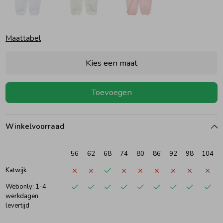
Ondergoed
Blouses
Maattabel
Regenkleding &-laarzen
Blazers & Gilets
Kies een maat
Zomeraccessoires
Leggings
Toevoegen
Kledingaccessoires
Boxpakjes
Winkelvoorraad
Beenmode
Rompers
56
62
68
74
80
86
92
98
104
Katwijk
Ondergoed
Webonly: 1-4
werkdagen
levertijd
Regenkleding &-laarzen