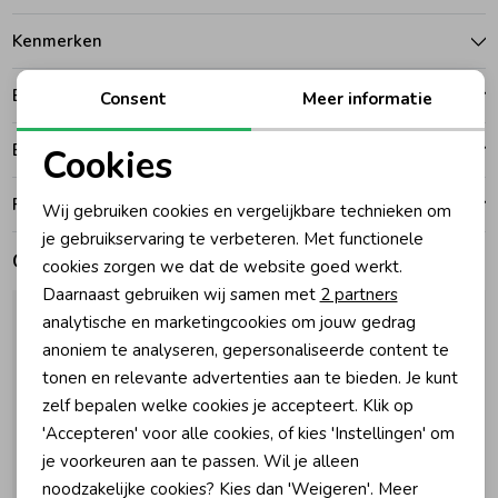
Kenmerken
Zomeraccessoires
Betalen
Consent
Meer informatie
Kledingaccessoires
Bezorgen of ophalen
Cookies
Noodzakelijke cookies
Beenmode
Ruilen en retouren
Wij gebruiken cookies en vergelijkbare technieken om
Personalisatie cookies
je gebruikservaring te verbeteren. Met functionele
Gerelateerde producten
cookies zorgen we dat de website goed werkt.
Winteraccessoires
Analytische cookies
Daarnaast gebruiken wij samen met
2 partners
Marketing cookies
analytische en marketingcookies om jouw gedrag
anoniem te analyseren, gepersonaliseerde content te
tonen en relevante advertenties aan te bieden. Je kunt
zelf bepalen welke cookies je accepteert. Klik op
'Accepteren' voor alle cookies, of kies 'Instellingen' om
je voorkeuren aan te passen. Wil je alleen
noodzakelijke cookies? Kies dan 'Weigeren'. Meer