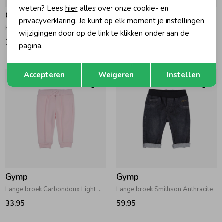
weten? Lees
hier
alles over onze cookie- en
Gymp
Gymp
privacyverklaring. Je kunt op elk moment je instellingen
Korte broek Larissa Green - Beige
Lange broek Odette Ecru
wijzigingen door op de link te klikken onder aan de
37,95
29,95
pagina.
Opslaan
Terug
Accepteren
Weigeren
Instellen
Gymp
Gymp
Lange broek Carbondoux Light Pink
Lange broek Smithson Anthracite
33,95
59,95