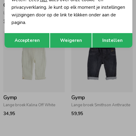
Gymp
Gymp
privacyverklaring. Je kunt op elk moment je instellingen
Lange broek Grayce Beige - Brown
Lange broek Lucia Beige
wijzigingen door op de link te klikken onder aan de
34,95
49,95
pagina.
Opslaan
Terug
Accepteren
Weigeren
Instellen
Gymp
Gymp
Lange broek Kalina Off White
Lange broek Smithson Anthracite
34,95
59,95