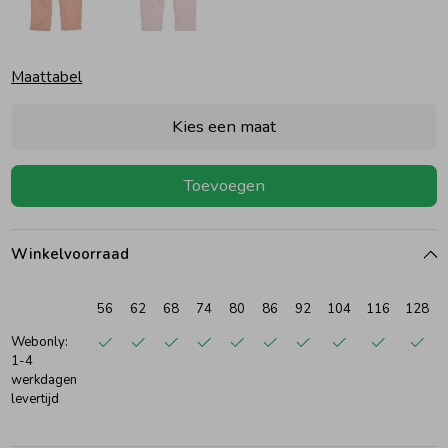
Ondergoed
Blouses
Maattabel
Regenkleding &-laarzen
Blazers & Gilets
Kies een maat
Zomeraccessoires
Leggings
Toevoegen
Kledingaccessoires
Boxpakjes
Winkelvoorraad
Beenmode
Rompers
56
62
68
74
80
86
92
104
116
128
Webonly:
1-4
Ondergoed
werkdagen
levertijd
Regenkleding &-laarzen