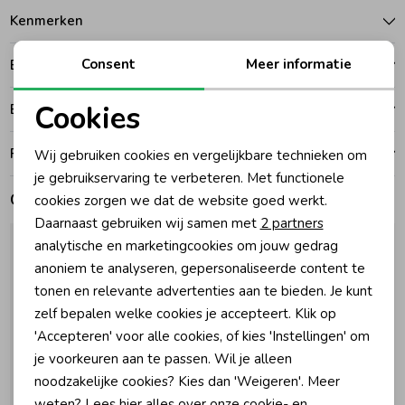
Kenmerken
Zomeraccessoires
Consent
Meer informatie
Betalen
Kledingaccessoires
Cookies
Bezorgen of ophalen
Noodzakelijke cookies
Ruilen en retouren
Wij gebruiken cookies en vergelijkbare technieken om
Beenmode
Personalisatie cookies
je gebruikservaring te verbeteren. Met functionele
Gerelateerde producten
cookies zorgen we dat de website goed werkt.
Analytische cookies
Winteraccessoires
Daarnaast gebruiken wij samen met
2 partners
Marketing cookies
analytische en marketingcookies om jouw gedrag
anoniem te analyseren, gepersonaliseerde content te
tonen en relevante advertenties aan te bieden. Je kunt
zelf bepalen welke cookies je accepteert. Klik op
'Accepteren' voor alle cookies, of kies 'Instellingen' om
je voorkeuren aan te passen. Wil je alleen
noodzakelijke cookies? Kies dan 'Weigeren'. Meer
weten? Lees
hier
alles over onze cookie- en