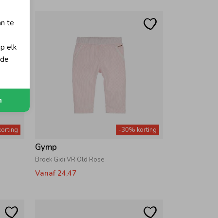
an te
op elk
 de
n
orting
-30% korting
Gymp
Broek Gidi VR Old Rose
Vanaf 24,47