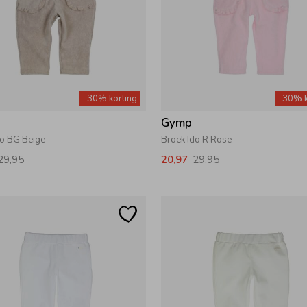
-30% korting
-30% k
Gymp
do BG Beige
Broek Ido R Rose
29,95
20,97
29,95