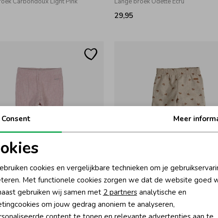
roek Carbondoux Light Pink
Lange broek Odette Ecru
29,95
Consent
Meer inform
okies
oodzakelijke cookies
Personalisatie cookies
ebruiken cookies en vergelijkbare technieken om je gebruikservari
Gymp
teren. Met functionele cookies zorgen we dat de website goed w
nalytische cookies
Marketing cookies
roek Roza Old Rose
Lange broek Grayce Beige - Brown
aast gebruiken wij samen met
2 partners
analytische en
34,95
tingcookies om jouw gedrag anoniem te analyseren,
sonaliseerde content te tonen en relevante advertenties aan te