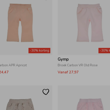
-30% korting
-30% k
Gymp
arbon APR Apricot
Broek Carbon VR Old Rose
24,47
Vanaf 27,97