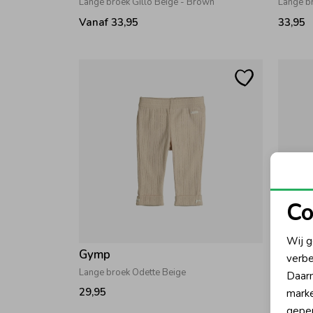
Lange broek Gillo Beige - Brown
Lange b
Vanaf 33,95
33,95
Co
N
Wij g
Gymp
Gymp
verbe
A
Lange broek Odette Beige
Lange b
Daarn
29,95
33,95
marke
geper