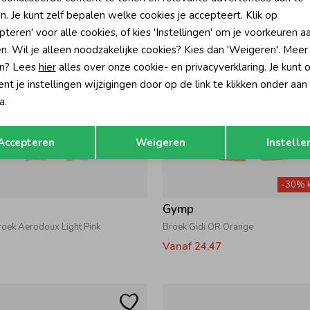
n. Je kunt zelf bepalen welke cookies je accepteert. Klik op
pteren' voor alle cookies, of kies 'Instellingen' om je voorkeuren a
n. Wil je alleen noodzakelijke cookies? Kies dan 'Weigeren'. Meer
n? Lees
hier
alles over onze cookie- en privacyverklaring. Je kunt 
t je instellingen wijzigingen door op de link te klikken onder aan
a.
Opslaan
Terug
Accepteren
Weigeren
Instelle
-30% k
Gymp
roek Aerodoux Light Pink
Broek Gidi OR Orange
Vanaf 24,47