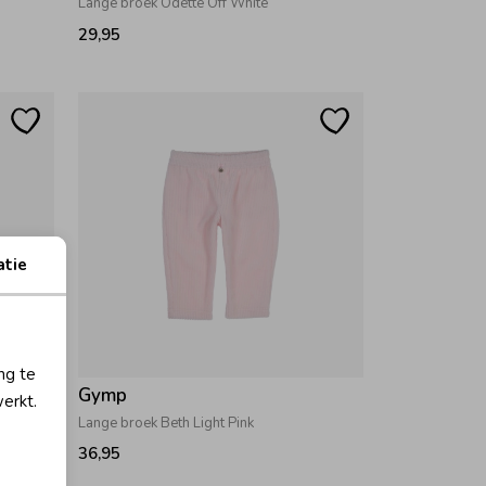
Lange broek Odette Off White
29,95
atie
ng te
Gymp
erkt.
Lange broek Beth Light Pink
36,95