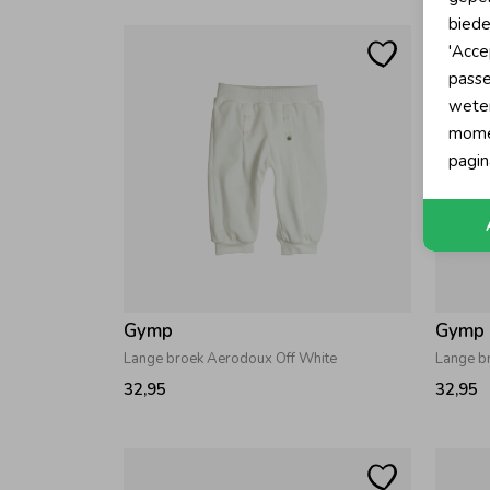
biede
'Acce
passe
wete
momen
pagin
Gymp
Gymp
Lange broek Aerodoux Off White
Lange b
32,95
32,95