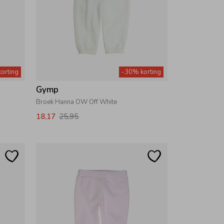
orting
-30% korting
Gymp
Broek Hanna OW Off White
18,17
25,95