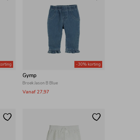
orting
-30% korting
Gymp
Broek Jason B Blue
Vanaf 27,97