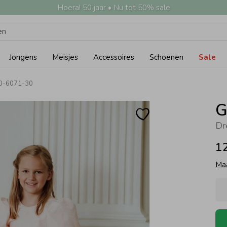
Hoera! 50 jaar • Nu tot 50% sale
Jongens
Meisjes
Accessoires
Schoenen
Sale
70-6071-30
G
Dr
1
Ma