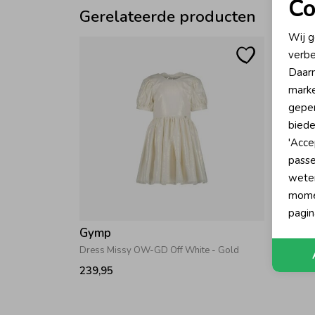
Co
Gerelateerde producten
N
Wij g
verbe
A
Daarn
marke
geper
biede
'Acce
passe
wete
momen
pagin
Gymp
Dress Missy OW-GD Off White - Gold
239,95