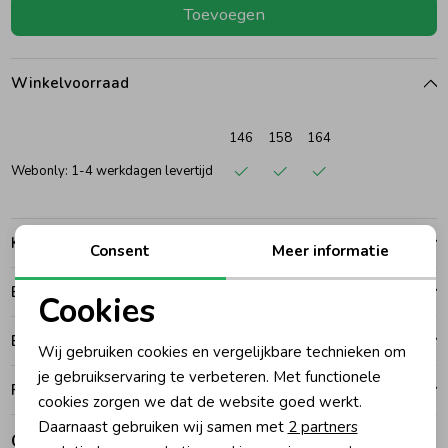
Toevoegen
Ondergoed
Blouses
Winkelvoorraad
Regenkleding &-laarzen
Blazers & Gilets
146
158
164
Zomeraccessoires
Leggings
Webonly: 1-4 werkdagen levertijd
Kledingaccessoires
Boxpakjes
Kenmerken
Consent
Meer informatie
Betalen
Beenmode
Rompers
Cookies
Noodzakelijke cookies
Bezorgen of ophalen
Wij gebruiken cookies en vergelijkbare technieken om
Ondergoed
Personalisatie cookies
je gebruikservaring te verbeteren. Met functionele
Ruilen en retouren
cookies zorgen we dat de website goed werkt.
Analytische cookies
Daarnaast gebruiken wij samen met
2 partners
Regenkleding &-laarzen
Gerelateerde producten