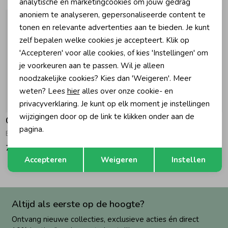
Marketing cookies
analytische en marketingcookies om jouw gedrag
anoniem te analyseren, gepersonaliseerde content te
Zomeraccessoires
tonen en relevante advertenties aan te bieden. Je kunt
zelf bepalen welke cookies je accepteert. Klik op
'Accepteren' voor alle cookies, of kies 'Instellingen' om
Kledingaccessoires
je voorkeuren aan te passen. Wil je alleen
noodzakelijke cookies? Kies dan 'Weigeren'. Meer
Beenmode
weten? Lees
hier
alles over onze cookie- en
privacyverklaring. Je kunt op elk moment je instellingen
wijzigingen door op de link te klikken onder aan de
Gymp
Gymp
Winteraccessoires
pagina.
Blouse Clementine GD Gold
Blouse Gorgeous OW Off White
79,95
79,95
Opslaan
Terug
Accepteren
Weigeren
Instellen
Altijd als eerste op de hoogte?
Ontvang nieuwe collecties, exclusieve acties én direct