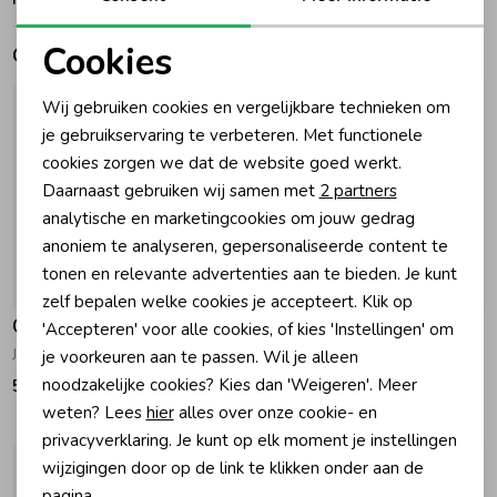
Cookies
Zomeraccessoires
Gerelateerde producten
Noodzakelijke cookies
Wij gebruiken cookies en vergelijkbare technieken om
Kledingaccessoires
Personalisatie cookies
je gebruikservaring te verbeteren. Met functionele
cookies zorgen we dat de website goed werkt.
Analytische cookies
Daarnaast gebruiken wij samen met
2 partners
Beenmode
Marketing cookies
analytische en marketingcookies om jouw gedrag
anoniem te analyseren, gepersonaliseerde content te
Winteraccessoires
tonen en relevante advertenties aan te bieden. Je kunt
zelf bepalen welke cookies je accepteert. Klik op
Gymp
Gymp
'Accepteren' voor alle cookies, of kies 'Instellingen' om
Jurk Cheryl Off White - Gold
Jurk Inga Old Rose - Grey
je voorkeuren aan te passen. Wil je alleen
noodzakelijke cookies? Kies dan 'Weigeren'. Meer
59,95
54,95
weten? Lees
hier
alles over onze cookie- en
privacyverklaring. Je kunt op elk moment je instellingen
wijzigingen door op de link te klikken onder aan de
pagina.