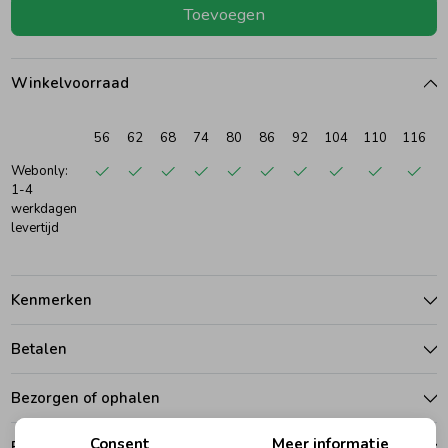
Toevoegen
Ondergoed
Blouses
Winkelvoorraad
Regenkleding &-laarzen
Blazers & Gilets
56
62
68
74
80
86
92
104
110
116
Zomeraccessoires
Leggings
Webonly:
1-4
werkdagen
levertijd
Kledingaccessoires
Boxpakjes
Beenmode
Rompers
Kenmerken
Betalen
Ondergoed
Bezorgen of ophalen
Regenkleding &-laarzen
Consent
Meer informatie
Ruilen en retouren