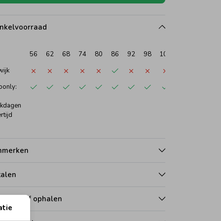
nkelvoorraad
56
62
68
74
80
86
92
98
104
110
116
1
wijk
only:
kdagen
rtijd
nmerken
talen
zorgen of ophalen
atie