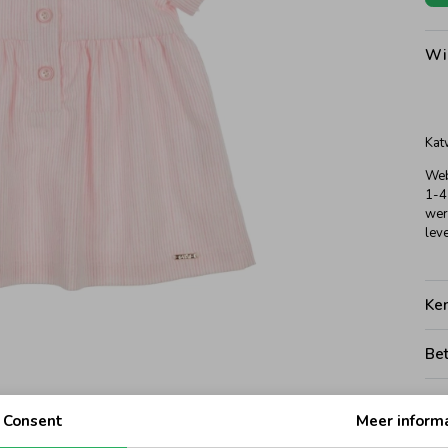
Wi
Kat
Web
1-4
wer
leve
Ke
Be
Be
Consent
Meer inform