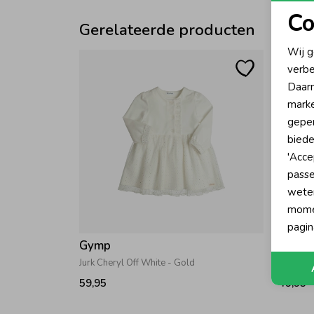
Co
Gerelateerde producten
N
Wij g
verbe
A
Daarn
marke
geper
biede
'Acce
passe
wete
momen
pagin
Gymp
Gymp
Jurk Cheryl Off White - Gold
Jurk Raf
59,95
49,95