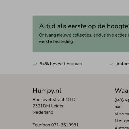
Altijd als eerste op de hoogte
Ontvang nieuwe collecties, exclusieve acties 
eerste bestelling.
94% beveelt ons aan
Automa
Humpy.nl
Waa
Rooseveltstraat 18 D
94% va
2321BM Leiden
aan
Nederland
Verzen
Niet go
Telefoon 071-3619991
Automa