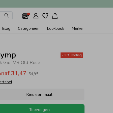
Blog
Categorieën
Lookbook
Merken
ymp
-30% korting
rk Gidi VR Old Rose
anaf 31,47
54,95
attabel
Kies een maat
Toevoegen