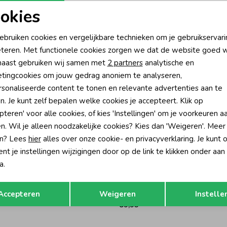
Rui
okies
oodzakelijke cookies
Personalisatie cookies
ebruiken cookies en vergelijkbare technieken om je gebruikservari
teren. Met functionele cookies zorgen we dat de website goed w
nalytische cookies
Marketing cookies
aast gebruiken wij samen met
2 partners
analytische en
tingcookies om jouw gedrag anoniem te analyseren,
sonaliseerde content te tonen en relevante advertenties aan te
n. Je kunt zelf bepalen welke cookies je accepteert. Klik op
pteren' voor alle cookies, of kies 'Instellingen' om je voorkeuren a
n. Wil je alleen noodzakelijke cookies? Kies dan 'Weigeren'. Meer
n? Lees
hier
alles over onze cookie- en privacyverklaring. Je kunt 
t je instellingen wijzigingen door op de link te klikken onder aan
a.
Gymp
Opslaan
Terug
aela Ecru - Gold
Jurk Klary Off White
Accepteren
Weigeren
Instelle
89,95