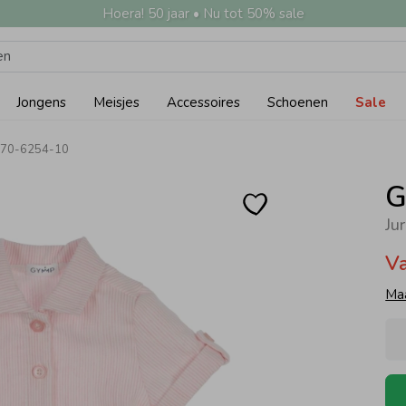
Hoera! 50 jaar • Nu tot 50% sale
Jongens
Meisjes
Accessoires
Schoenen
Sale
 470-6254-10
G
Ju
V
Ma