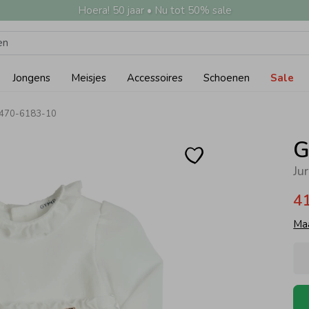
Hoera! 50 jaar • Nu tot 50% sale
Jongens
Meisjes
Accessoires
Schoenen
Sale
 470-6183-10
G
Ju
4
Ma