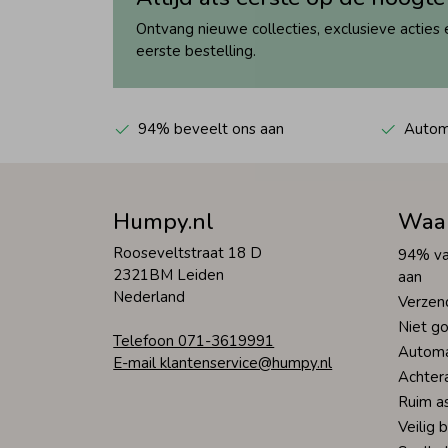
Ontvang nieuwe collecties, exclusieve acties 
eerste bestelling.
94% beveelt ons aan
Automa
Humpy.nl
Waa
Rooseveltstraat 18 D
94% va
2321BM Leiden
aan
Nederland
Verzen
Niet go
Telefoon 071-3619991
Automa
E-mail klantenservice@humpy.nl
Achter
Ruim a
Veilig 