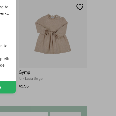
ng te
erkt.
an te
op elk
 de
Gymp
Jurk Lucia Beige
49,95
n