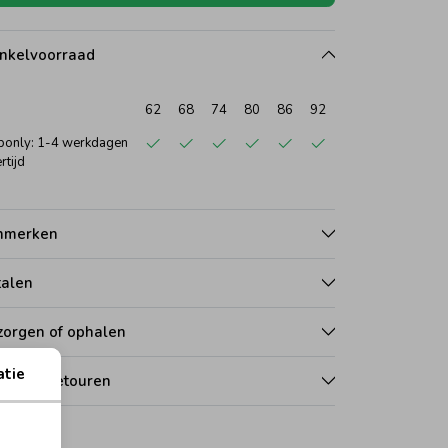
nkelvoorraad
62
68
74
80
86
92
only: 1-4 werkdagen
rtijd
nmerken
talen
zorgen of ophalen
atie
len en retouren