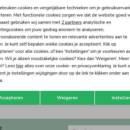
oodzakelijke cookies
Personalisatie cookies
ebruiken cookies en vergelijkbare technieken om je gebruikservari
teren. Met functionele cookies zorgen we dat de website goed w
nalytische cookies
Marketing cookies
aast gebruiken wij samen met
2 partners
analytische en
tingcookies om jouw gedrag anoniem te analyseren,
sonaliseerde content te tonen en relevante advertenties aan te
n. Je kunt zelf bepalen welke cookies je accepteert. Klik op
pteren' voor alle cookies, of kies 'Instellingen' om je voorkeuren a
n. Wil je alleen noodzakelijke cookies? Kies dan 'Weigeren'. Meer
n? Lees
hier
alles over onze cookie- en privacyverklaring. Je kunt 
t je instellingen wijzigingen door op de link te klikken onder aan
a.
Gymp
ia Grey
Jurk Lucia Old Rose
Opslaan
Terug
54,95
Accepteren
Weigeren
Instelle
?