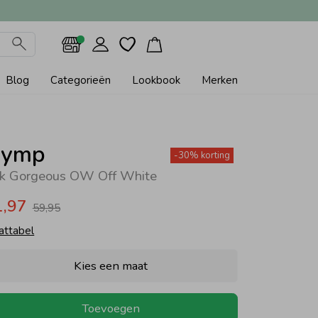
Blog
Categorieën
Lookbook
Merken
ymp
-30% korting
rk Gorgeous OW Off White
1,97
59,95
attabel
Kies een maat
Toevoegen