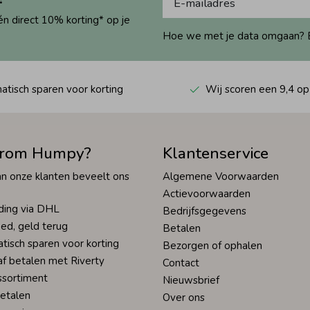
én direct 10% korting* op je
Hoe we met je data omgaan? Bek
tisch sparen voor korting
Wij scoren een 9,4 op
rom Humpy?
Klantenservice
n onze klanten beveelt ons
Algemene Voorwaarden
Actievoorwaarden
ding via DHL
Bedrijfsgegevens
ed, geld terug
Betalen
tisch sparen voor korting
Bezorgen of ophalen
af betalen met Riverty
Contact
ssortiment
Nieuwsbrief
betalen
Over ons