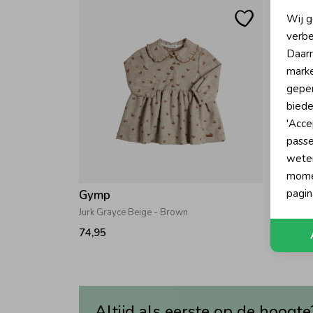
N
Wij g
verbe
A
Daarn
marke
geper
biede
'Acce
passe
wete
momen
pagin
Gymp
Gymp
Jurk Grayce Beige - Brown
Jurk Luc
74,95
54,95
Altijd als eerste op de hoogte