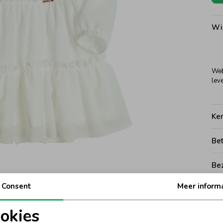
Wi
Web
leve
Ke
Be
Be
Consent
Meer inform
Rui
okies