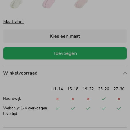
Ondergoed
Blouses
Maattabel
Regenkleding &-laarzen
Blazers & Gilets
Kies een maat
Zomeraccessoires
Leggings
Toevoegen
Kledingaccessoires
Boxpakjes
Winkelvoorraad
Beenmode
Rompers
11-14
15-18
19-22
23-26
27-30
Noordwijk
Ondergoed
Webonly: 1-4 werkdagen
levertijd
Regenkleding &-laarzen