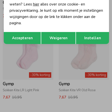
Gymp
Gymp
weten? Lees
hier
alles over onze cookie- en
Sokken Kite W White
Sokken Kite OW Off White
privacyverklaring. Je kunt op elk moment je instellingen
7,67
10,95
7,67
10,95
wijzigingen door op de link te klikken onder aan de
pagina.
Opslaan
Terug
Accepteren
Weigeren
Instellen
-30% korting
-30% korting
Gymp
Gymp
Sokken Kite LR Light Pink
Sokken Kite VR Old Rose
7,67
10,95
7,67
10,95