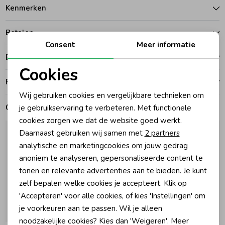
Kenmerken
Zomeraccessoires
Betalen
Consent
Meer informatie
Kledingaccessoires
Bezorgen of ophalen
Cookies
Ruilen en retouren
Noodzakelijke cookies
Beenmode
Wij gebruiken cookies en vergelijkbare technieken om
Personalisatie cookies
Gerelateerde producten
je gebruikservaring te verbeteren. Met functionele
cookies zorgen we dat de website goed werkt.
Winteraccessoires
Analytische cookies
Daarnaast gebruiken wij samen met
2 partners
Marketing cookies
analytische en marketingcookies om jouw gedrag
anoniem te analyseren, gepersonaliseerde content te
tonen en relevante advertenties aan te bieden. Je kunt
zelf bepalen welke cookies je accepteert. Klik op
'Accepteren' voor alle cookies, of kies 'Instellingen' om
je voorkeuren aan te passen. Wil je alleen
-30% korting
-30% korting
noodzakelijke cookies? Kies dan 'Weigeren'. Meer