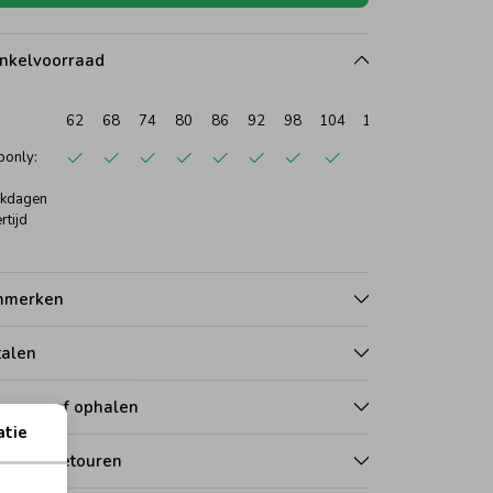
nkelvoorraad
62
68
74
80
86
92
98
104
110
116
122
only:
kdagen
rtijd
nmerken
talen
zorgen of ophalen
atie
len en retouren