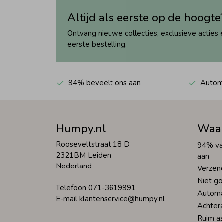
Altijd als eerste op de hoogte
Ontvang nieuwe collecties, exclusieve acties 
eerste bestelling.
94% beveelt ons aan
Automa
Humpy.nl
Waa
Rooseveltstraat 18 D
94% va
2321BM Leiden
aan
Nederland
Verzen
Niet go
Telefoon 071-3619991
Automa
E-mail klantenservice@humpy.nl
Achter
Ruim a