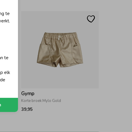
ng te
erkt.
an te
op elk
 de
Gymp
Korte broek Mylo Gold
n
39,95