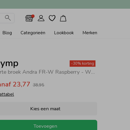
Blog
Categorieën
Lookbook
Merken
ymp
-30% korting
Korte broek Andra FR-W Raspberry - White
anaf 23,77
38,95
attabel
Kies een maat
Toevoegen