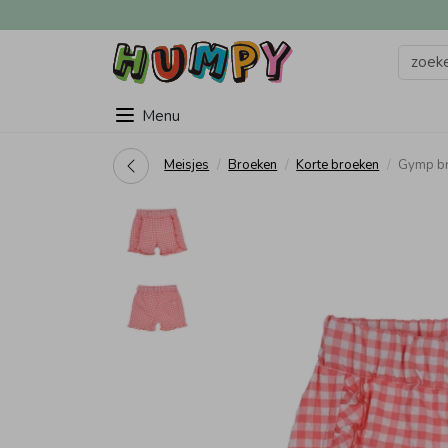
Menu
Meisjes
Broeken
Korte broeken
Gymp br