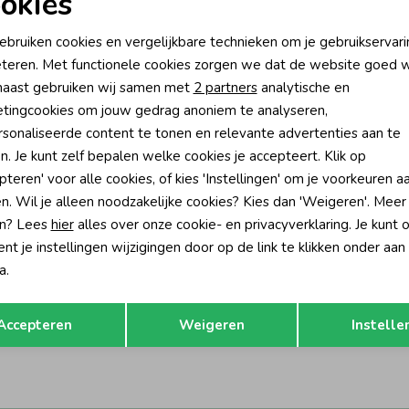
okies
oodzakelijke cookies
Personalisatie cookies
ebruiken cookies en vergelijkbare technieken om je gebruikservari
teren. Met functionele cookies zorgen we dat de website goed w
nalytische cookies
Marketing cookies
aast gebruiken wij samen met
2 partners
analytische en
tingcookies om jouw gedrag anoniem te analyseren,
sonaliseerde content te tonen en relevante advertenties aan te
n. Je kunt zelf bepalen welke cookies je accepteert. Klik op
pteren' voor alle cookies, of kies 'Instellingen' om je voorkeuren a
n. Wil je alleen noodzakelijke cookies? Kies dan 'Weigeren'. Meer
n? Lees
hier
alles over onze cookie- en privacyverklaring. Je kunt 
t je instellingen wijzigingen door op de link te klikken onder aan
a.
Gymp
Opslaan
Terug
roek Onna Off White - Beige
Lange broek Raya Grey
Accepteren
Weigeren
Instelle
43,95