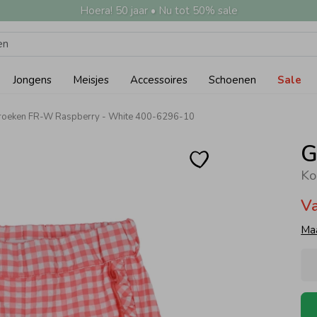
Hoera! 50 jaar • Nu tot 50% sale
Jongens
Meisjes
Accessoires
Schoenen
Sale
oeken FR-W Raspberry - White 400-6296-10
G
V
Ma