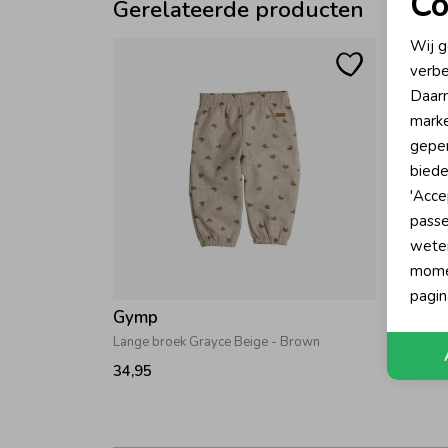
Co
Gerelateerde producten
N
Wij g
verbe
A
Daarn
marke
geper
biede
'Acce
passe
wete
momen
pagin
Gymp
Gymp
Lange broek Grayce Beige - Brown
Lange b
34,95
32,95