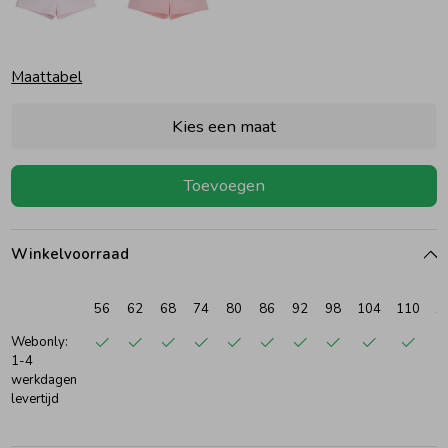
Ondergoed
Blouses
Maattabel
Regenkleding &-laarzen
Blazers & Gilets
Kies een maat
Zomeraccessoires
Leggings
Toevoegen
Kledingaccessoires
Boxpakjes
Winkelvoorraad
Beenmode
Rompers
56
62
68
74
80
86
92
98
104
110
1
Webonly:
1-4
Ondergoed
werkdagen
levertijd
Regenkleding &-laarzen