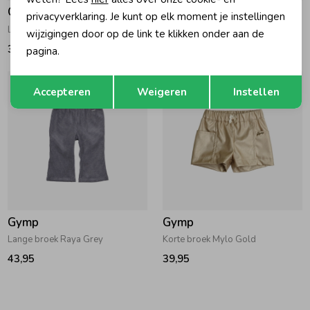
Gymp
Gymp
privacyverklaring. Je kunt op elk moment je instellingen
Lange broek Grayce Beige - Brown
Lange broek Onna Off White - Beige
wijzigingen door op de link te klikken onder aan de
34,95
32,95
pagina.
Opslaan
Terug
Accepteren
Weigeren
Instellen
Gymp
Gymp
Lange broek Raya Grey
Korte broek Mylo Gold
43,95
39,95