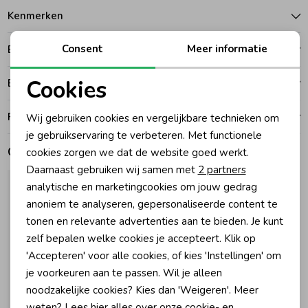
Kenmerken
Zomeraccessoires
Consent
Meer informatie
Betalen
Kledingaccessoires
Cookies
Bezorgen of ophalen
Noodzakelijke cookies
Ruilen en retouren
Wij gebruiken cookies en vergelijkbare technieken om
Beenmode
Personalisatie cookies
je gebruikservaring te verbeteren. Met functionele
Gerelateerde producten
cookies zorgen we dat de website goed werkt.
Analytische cookies
Winteraccessoires
Daarnaast gebruiken wij samen met
2 partners
Marketing cookies
analytische en marketingcookies om jouw gedrag
anoniem te analyseren, gepersonaliseerde content te
tonen en relevante advertenties aan te bieden. Je kunt
zelf bepalen welke cookies je accepteert. Klik op
'Accepteren' voor alle cookies, of kies 'Instellingen' om
je voorkeuren aan te passen. Wil je alleen
noodzakelijke cookies? Kies dan 'Weigeren'. Meer
weten? Lees
hier
alles over onze cookie- en