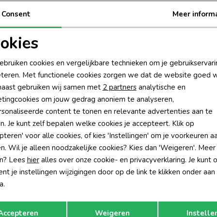
Be
Consent
Meer inform
Be
okies
oodzakelijke cookies
Personalisatie cookies
Rui
ebruiken cookies en vergelijkbare technieken om je gebruikservari
teren. Met functionele cookies zorgen we dat de website goed w
nalytische cookies
Marketing cookies
aast gebruiken wij samen met
2 partners
analytische en
tingcookies om jouw gedrag anoniem te analyseren,
sonaliseerde content te tonen en relevante advertenties aan te
n. Je kunt zelf bepalen welke cookies je accepteert. Klik op
pteren' voor alle cookies, of kies 'Instellingen' om je voorkeuren a
n. Wil je alleen noodzakelijke cookies? Kies dan 'Weigeren'. Meer
n? Lees
hier
alles over onze cookie- en privacyverklaring. Je kunt 
t je instellingen wijzigingen door op de link te klikken onder aan
a.
Opslaan
Terug
Accepteren
Weigeren
Instelle