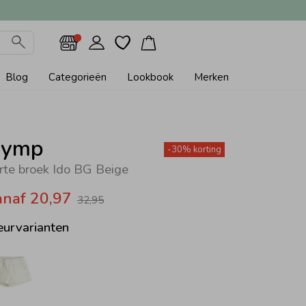
Blog
Categorieën
Lookbook
Merken
ymp
-30% korting
rte broek Ido BG Beige
anaf 20,97
32,95
eurvarianten