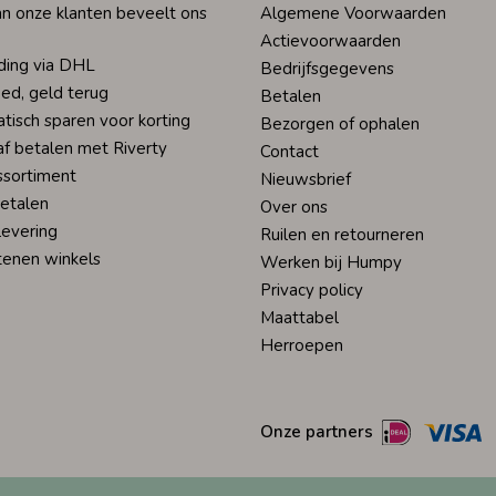
n onze klanten beveelt ons
Algemene Voorwaarden
Actievoorwaarden
ding via DHL
Bedrijfsgegevens
ed, geld terug
Betalen
tisch sparen voor korting
Bezorgen of ophalen
af betalen met Riverty
Contact
ssortiment
Nieuwsbrief
betalen
Over ons
levering
Ruilen en retourneren
tenen winkels
Werken bij Humpy
Privacy policy
Maattabel
Herroepen
Onze partners