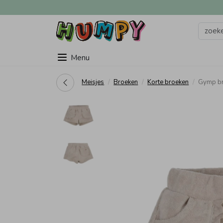
Menu
Meisjes
Broeken
Korte broeken
Gymp br