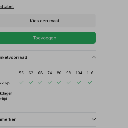
attabel
Kies een maat
Toevoegen
nkelvoorraad
56
62
68
74
80
98
104
116
only:
kdagen
rtijd
nmerken