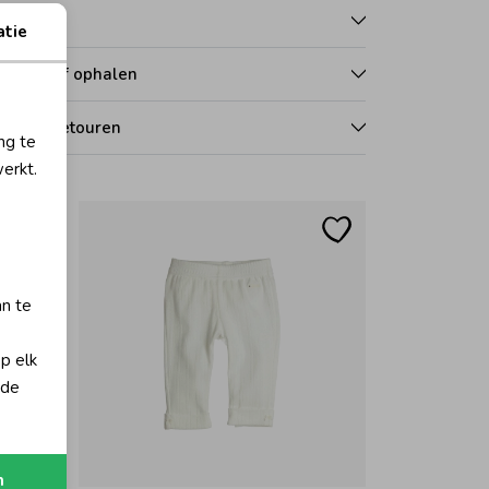
talen
atie
zorgen of ophalen
len en retouren
ng te
erkt.
an te
op elk
 de
n