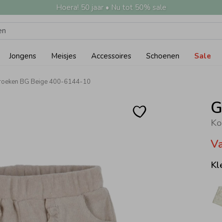
Hoera! 50 jaar • Nu tot 50% sale
Jongens
Meisjes
Accessoires
Schoenen
Sale
oeken BG Beige 400-6144-10
G
Ko
V
Kl