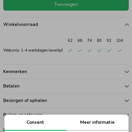
Toevoegen
Ondergoed
Blouses
Winkelvoorraad
Regenkleding &-laarzen
Blazers & Gilets
62
68
74
80
92
104
Zomeraccessoires
Leggings
Webonly: 1-4 werkdagen levertijd
Kledingaccessoires
Boxpakjes
Kenmerken
Betalen
Beenmode
Rompers
Bezorgen of ophalen
Ondergoed
Ruilen en retouren
Consent
Meer informatie
Regenkleding &-laarzen
Gerelateerde producten