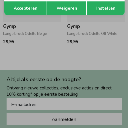
Opslaan
Terug
Accepteren
Weigeren
Instellen
Gymp
Gymp
Lange broek Odette Beige
Lange broek Odette Off White
29,95
29,95
Altijd als eerste op de hoogte?
Ontvang nieuwe collecties, exclusieve acties én direct
10% korting* op je eerste bestelling.
Aanmelden