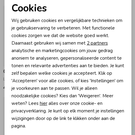
Cookies
Noodzakelijke cookies
Zomeraccessoires
Wij gebruiken cookies en vergelijkbare technieken om
Personalisatie cookies
je gebruikservaring te verbeteren. Met functionele
Kledingaccessoires
cookies zorgen we dat de website goed werkt.
Analytische cookies
Daarnaast gebruiken wij samen met
2 partners
Marketing cookies
analytische en marketingcookies om jouw gedrag
Beenmode
anoniem te analyseren, gepersonaliseerde content te
tonen en relevante advertenties aan te bieden. Je kunt
Gymp
Gymp
Winteraccessoires
zelf bepalen welke cookies je accepteert. Klik op
Lange broek Beth Camel
Lange broek Roza Old Rose
'Accepteren' voor alle cookies, of kies 'Instellingen' om
45,95
33,95
je voorkeuren aan te passen. Wil je alleen
noodzakelijke cookies? Kies dan 'Weigeren'. Meer
weten? Lees
hier
alles over onze cookie- en
privacyverklaring. Je kunt op elk moment je instellingen
wijzigingen door op de link te klikken onder aan de
pagina.