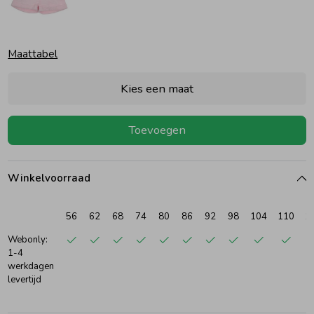
Ondergoed
Blouses
Maattabel
Regenkleding &-laarzen
Blazers & Gilets
Kies een maat
Zomeraccessoires
Leggings
Toevoegen
Kledingaccessoires
Boxpakjes
Winkelvoorraad
Beenmode
Rompers
56
62
68
74
80
86
92
98
104
110
1
Webonly:
1-4
Ondergoed
werkdagen
levertijd
Regenkleding &-laarzen