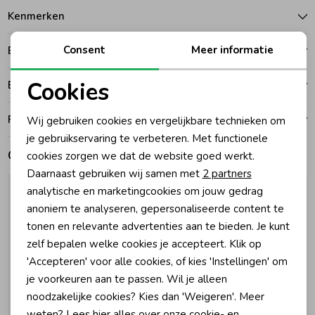
Kenmerken
Zomeraccessoires
Consent
Meer informatie
Betalen
Kledingaccessoires
Cookies
Bezorgen of ophalen
Noodzakelijke cookies
Ruilen en retouren
Wij gebruiken cookies en vergelijkbare technieken om
Beenmode
Personalisatie cookies
je gebruikservaring te verbeteren. Met functionele
Gerelateerde producten
cookies zorgen we dat de website goed werkt.
Analytische cookies
Winteraccessoires
Daarnaast gebruiken wij samen met
2 partners
Marketing cookies
analytische en marketingcookies om jouw gedrag
anoniem te analyseren, gepersonaliseerde content te
tonen en relevante advertenties aan te bieden. Je kunt
zelf bepalen welke cookies je accepteert. Klik op
'Accepteren' voor alle cookies, of kies 'Instellingen' om
je voorkeuren aan te passen. Wil je alleen
noodzakelijke cookies? Kies dan 'Weigeren'. Meer
weten? Lees
hier
alles over onze cookie- en