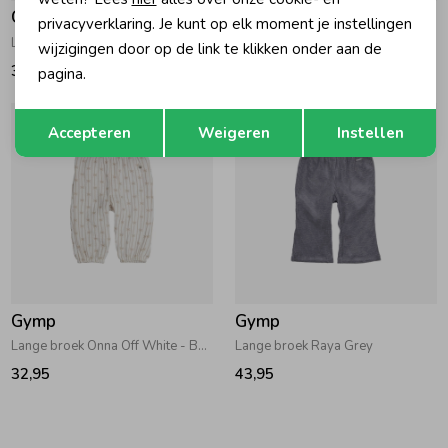
Gymp
Gymp
privacyverklaring. Je kunt op elk moment je instellingen
Lange broek Grayce Beige - Brown
Lange broek Kalina Off White
wijzigingen door op de link te klikken onder aan de
34,95
34,95
pagina.
Opslaan
Terug
Accepteren
Weigeren
Instellen
Gymp
Gymp
Lange broek Onna Off White - Beige
Lange broek Raya Grey
32,95
43,95