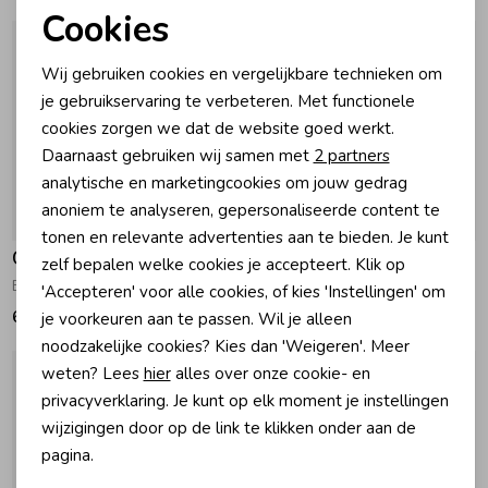
Cookies
Noodzakelijke cookies
Zomeraccessoires
Wij gebruiken cookies en vergelijkbare technieken om
Personalisatie cookies
je gebruikservaring te verbeteren. Met functionele
Kledingaccessoires
cookies zorgen we dat de website goed werkt.
Analytische cookies
Daarnaast gebruiken wij samen met
2 partners
Marketing cookies
analytische en marketingcookies om jouw gedrag
Beenmode
anoniem te analyseren, gepersonaliseerde content te
-30% korting
tonen en relevante advertenties aan te bieden. Je kunt
Gymp
Gymp
Winteraccessoires
zelf bepalen welke cookies je accepteert. Klik op
Babypakje Lucia Ecru - Gold
Kruippakje Ido R Rose
'Accepteren' voor alle cookies, of kies 'Instellingen' om
69,95
41,97
59,95
je voorkeuren aan te passen. Wil je alleen
noodzakelijke cookies? Kies dan 'Weigeren'. Meer
weten? Lees
hier
alles over onze cookie- en
privacyverklaring. Je kunt op elk moment je instellingen
wijzigingen door op de link te klikken onder aan de
pagina.