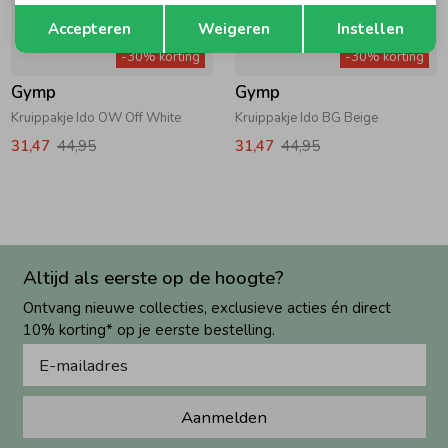
Opslaan
Terug
Accepteren
Weigeren
Instellen
-30% korting
-30% korting
Gymp
Gymp
Kruippakje Ido OW Off White
Kruippakje Ido BG Beige
31,47
44,95
31,47
44,95
Altijd als eerste op de hoogte?
Ontvang nieuwe collecties, exclusieve acties én direct
10% korting* op je eerste bestelling.
Aanmelden