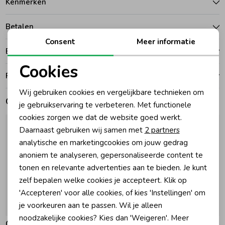
Kenmerken
Zomeraccessoires
Betalen
Consent
Meer informatie
Bezorgen of ophalen
Kledingaccessoires
Cookies
Ruilen en retouren
Noodzakelijke cookies
Beenmode
Wij gebruiken cookies en vergelijkbare technieken om
Gerelateerde producten
Personalisatie cookies
je gebruikservaring te verbeteren. Met functionele
cookies zorgen we dat de website goed werkt.
Winteraccessoires
Analytische cookies
Daarnaast gebruiken wij samen met
2 partners
Marketing cookies
analytische en marketingcookies om jouw gedrag
anoniem te analyseren, gepersonaliseerde content te
tonen en relevante advertenties aan te bieden. Je kunt
zelf bepalen welke cookies je accepteert. Klik op
'Accepteren' voor alle cookies, of kies 'Instellingen' om
je voorkeuren aan te passen. Wil je alleen
noodzakelijke cookies? Kies dan 'Weigeren'. Meer
Gymp
Gymp