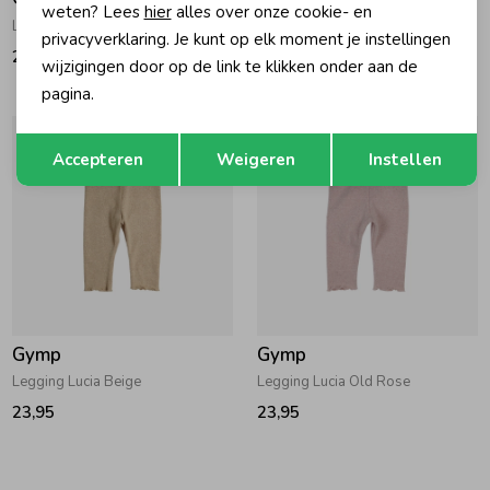
weten? Lees
hier
alles over onze cookie- en
Legging Aerodoux Light Pink
Legging Aerodoux Off White
privacyverklaring. Je kunt op elk moment je instellingen
24,95
24,95
wijzigingen door op de link te klikken onder aan de
pagina.
Opslaan
Terug
Accepteren
Weigeren
Instellen
Gymp
Gymp
Legging Lucia Beige
Legging Lucia Old Rose
23,95
23,95