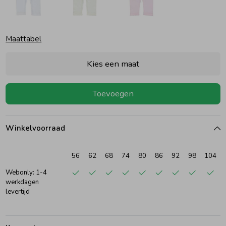
Ondergoed
Blouses
Maattabel
Regenkleding &-laarzen
Blazers & Gilets
Kies een maat
Zomeraccessoires
Leggings
Toevoegen
Kledingaccessoires
Boxpakjes
Winkelvoorraad
Beenmode
Rompers
56
62
68
74
80
86
92
98
104
Webonly: 1-4
werkdagen
Ondergoed
levertijd
Regenkleding &-laarzen