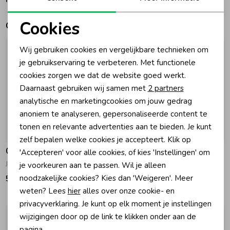
Cookies
Zomeraccessoires
Gerelateerde producten
Noodzakelijke cookies
Wij gebruiken cookies en vergelijkbare technieken om
Kledingaccessoires
Personalisatie cookies
je gebruikservaring te verbeteren. Met functionele
cookies zorgen we dat de website goed werkt.
Analytische cookies
Daarnaast gebruiken wij samen met
2 partners
Beenmode
Marketing cookies
analytische en marketingcookies om jouw gedrag
anoniem te analyseren, gepersonaliseerde content te
Winteraccessoires
tonen en relevante advertenties aan te bieden. Je kunt
zelf bepalen welke cookies je accepteert. Klik op
Gymp
Gymp
'Accepteren' voor alle cookies, of kies 'Instellingen' om
Jurk Cheryl Off White - Gold
Jurk Rafaela Ecru - Gold
je voorkeuren aan te passen. Wil je alleen
noodzakelijke cookies? Kies dan 'Weigeren'. Meer
59,95
49,95
weten? Lees
hier
alles over onze cookie- en
privacyverklaring. Je kunt op elk moment je instellingen
wijzigingen door op de link te klikken onder aan de
pagina.