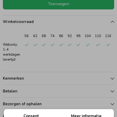
Toevoegen
Ondergoed
Blouses
Winkelvoorraad
Regenkleding &-laarzen
Blazers & Gilets
56
62
68
74
86
92
98
104
110
116
Zomeraccessoires
Leggings
Webonly:
1-4
werkdagen
levertijd
Kledingaccessoires
Boxpakjes
Beenmode
Rompers
Kenmerken
Betalen
Ondergoed
Bezorgen of ophalen
Regenkleding &-laarzen
Consent
Meer informatie
Ruilen en retouren