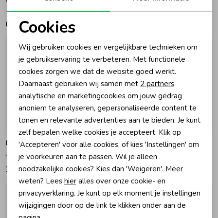
Cookies
Zomeraccessoires
Gerelateerde producten
Noodzakelijke cookies
Wij gebruiken cookies en vergelijkbare technieken om
Kledingaccessoires
Personalisatie cookies
je gebruikservaring te verbeteren. Met functionele
cookies zorgen we dat de website goed werkt.
Analytische cookies
Daarnaast gebruiken wij samen met
2 partners
Beenmode
Marketing cookies
analytische en marketingcookies om jouw gedrag
anoniem te analyseren, gepersonaliseerde content te
Winteraccessoires
tonen en relevante advertenties aan te bieden. Je kunt
zelf bepalen welke cookies je accepteert. Klik op
Gymp
Gymp
'Accepteren' voor alle cookies, of kies 'Instellingen' om
Rok Cecille Light Pink
Rok Freda Beige - Anthracite
je voorkeuren aan te passen. Wil je alleen
noodzakelijke cookies? Kies dan 'Weigeren'. Meer
33,95
42,95
weten? Lees
hier
alles over onze cookie- en
privacyverklaring. Je kunt op elk moment je instellingen
wijzigingen door op de link te klikken onder aan de
pagina.