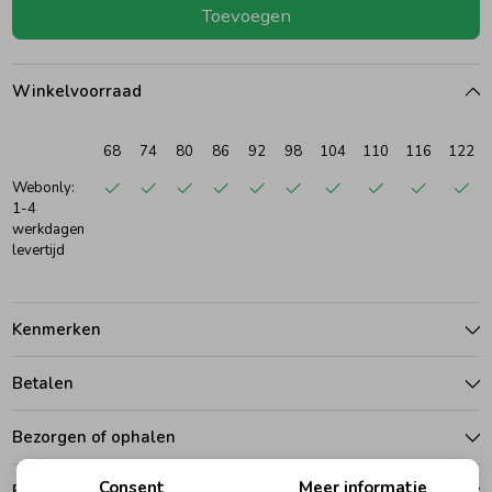
Toevoegen
Ondergoed
Blouses
Winkelvoorraad
Regenkleding &-laarzen
Blazers & Gilets
68
74
80
86
92
98
104
110
116
122
Zomeraccessoires
Leggings
Webonly:
1-4
werkdagen
levertijd
Kledingaccessoires
Boxpakjes
Beenmode
Rompers
Kenmerken
Betalen
Ondergoed
Bezorgen of ophalen
Regenkleding &-laarzen
Consent
Meer informatie
Ruilen en retouren