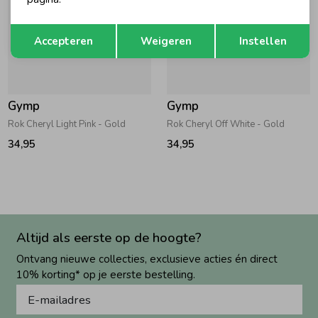
Opslaan
Terug
Accepteren
Weigeren
Instellen
Gymp
Gymp
Rok Cheryl Light Pink - Gold
Rok Cheryl Off White - Gold
34,95
34,95
Altijd als eerste op de hoogte?
Ontvang nieuwe collecties, exclusieve acties én direct
10% korting* op je eerste bestelling.