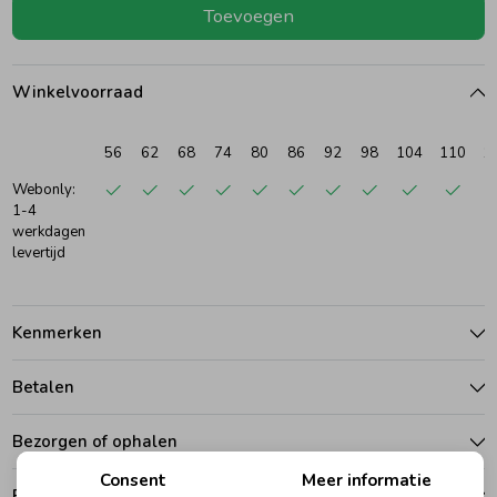
Toevoegen
Ondergoed
Blouses
Winkelvoorraad
Regenkleding &-laarzen
Blazers & Gilets
56
62
68
74
80
86
92
98
104
110
1
Zomeraccessoires
Leggings
Webonly:
1-4
werkdagen
levertijd
Kledingaccessoires
Boxpakjes
Beenmode
Rompers
Kenmerken
Betalen
Ondergoed
Bezorgen of ophalen
Regenkleding &-laarzen
Consent
Meer informatie
Ruilen en retouren