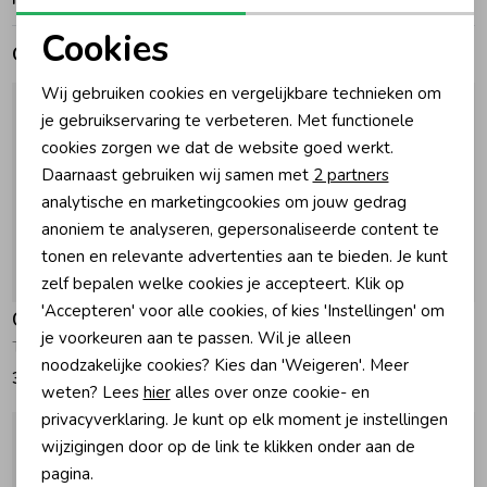
Cookies
Zomeraccessoires
Gerelateerde producten
Noodzakelijke cookies
Wij gebruiken cookies en vergelijkbare technieken om
Personalisatie cookies
Kledingaccessoires
je gebruikservaring te verbeteren. Met functionele
cookies zorgen we dat de website goed werkt.
Analytische cookies
Daarnaast gebruiken wij samen met
2 partners
Beenmode
Marketing cookies
analytische en marketingcookies om jouw gedrag
anoniem te analyseren, gepersonaliseerde content te
tonen en relevante advertenties aan te bieden. Je kunt
Winteraccessoires
zelf bepalen welke cookies je accepteert. Klik op
'Accepteren' voor alle cookies, of kies 'Instellingen' om
Gymp
Gymp
je voorkeuren aan te passen. Wil je alleen
Trui Beth Light Pink
Sweater Isabella Beige - Brown
noodzakelijke cookies? Kies dan 'Weigeren'. Meer
39,95
52,95
weten? Lees
hier
alles over onze cookie- en
privacyverklaring. Je kunt op elk moment je instellingen
wijzigingen door op de link te klikken onder aan de
pagina.