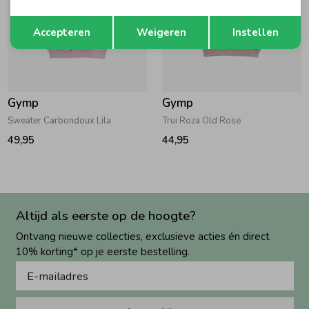
Opslaan
Terug
Accepteren
Weigeren
Instellen
Gymp
Gymp
Sweater Carbondoux Lila
Trui Roza Old Rose
49,95
44,95
Altijd als eerste op de hoogte?
Ontvang nieuwe collecties, exclusieve acties én direct
10% korting* op je eerste bestelling.