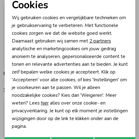
Cookies
Noodzakelijke cookies
Zomeraccessoires
Wij gebruiken cookies en vergelijkbare technieken om
Personalisatie cookies
je gebruikservaring te verbeteren. Met functionele
cookies zorgen we dat de website goed werkt.
Kledingaccessoires
Analytische cookies
Daarnaast gebruiken wij samen met
2 partners
Marketing cookies
analytische en marketingcookies om jouw gedrag
Beenmode
anoniem te analyseren, gepersonaliseerde content te
tonen en relevante advertenties aan te bieden. Je kunt
zelf bepalen welke cookies je accepteert. Klik op
Gymp
Gymp
Winteraccessoires
'Accepteren' voor alle cookies, of kies 'Instellingen' om
Trui Beth Light Pink
Sweater Isabella Beige - Brown
je voorkeuren aan te passen. Wil je alleen
39,95
52,95
noodzakelijke cookies? Kies dan 'Weigeren'. Meer
weten? Lees
hier
alles over onze cookie- en
privacyverklaring. Je kunt op elk moment je instellingen
wijzigingen door op de link te klikken onder aan de
pagina.