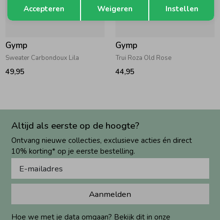
Opslaan
Terug
Accepteren
Weigeren
Instellen
Gymp
Gymp
Sweater Carbondoux Lila
Trui Roza Old Rose
49,95
44,95
Altijd als eerste op de hoogte?
Ontvang nieuwe collecties, exclusieve acties én direct
10% korting* op je eerste bestelling.
Aanmelden
Hoe we met je data omgaan? Bekijk dit in onze