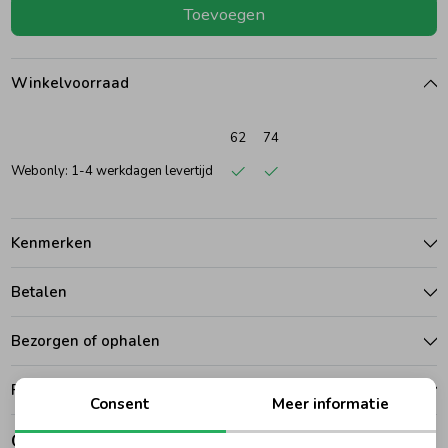
Toevoegen
Ondergoed
Blouses
Winkelvoorraad
Regenkleding &-laarzen
Blazers & Gilets
62
74
Zomeraccessoires
Leggings
Webonly: 1-4 werkdagen levertijd
Kledingaccessoires
Boxpakjes
Kenmerken
Betalen
Beenmode
Rompers
Bezorgen of ophalen
Ondergoed
Ruilen en retouren
Consent
Meer informatie
Regenkleding &-laarzen
Gerelateerde producten