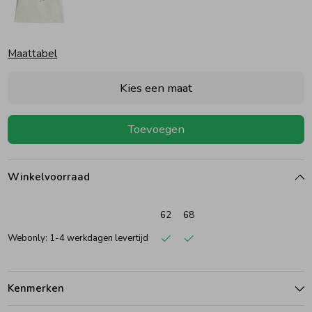
Ondergoed
Blouses
Maattabel
Regenkleding &-laarzen
Blazers & Gilets
Kies een maat
Zomeraccessoires
Leggings
Toevoegen
Kledingaccessoires
Boxpakjes
Winkelvoorraad
Beenmode
Rompers
62
68
Webonly: 1-4 werkdagen levertijd
Ondergoed
Kenmerken
Regenkleding &-laarzen