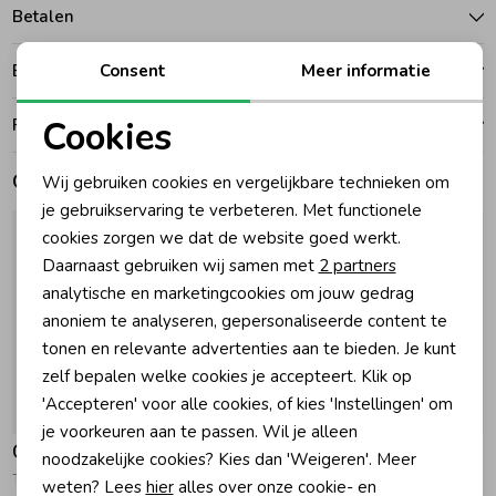
Betalen
Zomeraccessoires
Consent
Meer informatie
Bezorgen of ophalen
Kledingaccessoires
Cookies
Ruilen en retouren
Noodzakelijke cookies
Gerelateerde producten
Wij gebruiken cookies en vergelijkbare technieken om
Beenmode
Personalisatie cookies
je gebruikservaring te verbeteren. Met functionele
cookies zorgen we dat de website goed werkt.
Analytische cookies
Daarnaast gebruiken wij samen met
2 partners
Winteraccessoires
Marketing cookies
analytische en marketingcookies om jouw gedrag
anoniem te analyseren, gepersonaliseerde content te
tonen en relevante advertenties aan te bieden. Je kunt
zelf bepalen welke cookies je accepteert. Klik op
'Accepteren' voor alle cookies, of kies 'Instellingen' om
je voorkeuren aan te passen. Wil je alleen
Gymp
Gymp
noodzakelijke cookies? Kies dan 'Weigeren'. Meer
T-shirt lange mouw Aerodoux Off White
T-shirt lange mouw Aerodoux Off White
weten? Lees
hier
alles over onze cookie- en