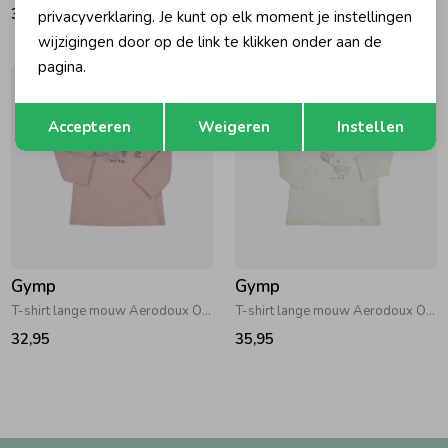
33,95
34,95
privacyverklaring. Je kunt op elk moment je instellingen
wijzigingen door op de link te klikken onder aan de
pagina.
Opslaan
Terug
Accepteren
Weigeren
Instellen
Gymp
Gymp
T-shirt lange mouw Aerodoux Old Rose
T-shirt lange mouw Aerodoux Off White
32,95
35,95