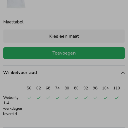
Ondergoed
Blouses
Maattabel
Regenkleding &-laarzen
Blazers & Gilets
Kies een maat
Zomeraccessoires
Leggings
Toevoegen
Kledingaccessoires
Boxpakjes
Winkelvoorraad
Beenmode
Rompers
56
62
68
74
80
86
92
98
104
110
1
Webonly:
1-4
Ondergoed
werkdagen
levertijd
Regenkleding &-laarzen