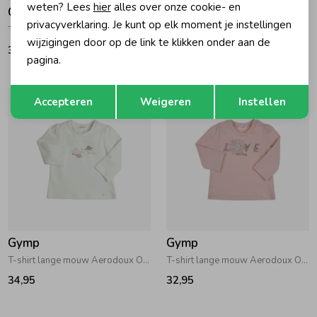
weten? Lees
hier
alles over onze cookie- en
Gymp
Gymp
privacyverklaring. Je kunt op elk moment je instellingen
T-shirt lange mouw Aerodoux Off White
T-shirt lange mouw Aerodoux Off White
wijzigingen door op de link te klikken onder aan de
33,95
34,95
pagina.
Opslaan
Terug
Accepteren
Weigeren
Instellen
Gymp
Gymp
T-shirt lange mouw Aerodoux Off White
T-shirt lange mouw Aerodoux Old Rose
34,95
32,95