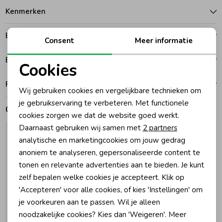
Kenmerken
Zomeraccessoires
Betalen
Consent
Meer informatie
Kledingaccessoires
Bezorgen of ophalen
Cookies
Noodzakelijke cookies
Ruilen en retouren
Beenmode
Wij gebruiken cookies en vergelijkbare technieken om
Personalisatie cookies
je gebruikservaring te verbeteren. Met functionele
Gerelateerde producten
cookies zorgen we dat de website goed werkt.
Winteraccessoires
Analytische cookies
Daarnaast gebruiken wij samen met
2 partners
Marketing cookies
analytische en marketingcookies om jouw gedrag
anoniem te analyseren, gepersonaliseerde content te
tonen en relevante advertenties aan te bieden. Je kunt
zelf bepalen welke cookies je accepteert. Klik op
'Accepteren' voor alle cookies, of kies 'Instellingen' om
je voorkeuren aan te passen. Wil je alleen
noodzakelijke cookies? Kies dan 'Weigeren'. Meer