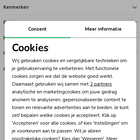
Kenmerken
Zomeraccessoires
Betalen
Consent
Meer informatie
Kledingaccessoires
Bezorgen of ophalen
Cookies
Noodzakelijke cookies
Ruilen en retouren
Beenmode
Wij gebruiken cookies en vergelijkbare technieken om
Personalisatie cookies
Gerelateerde producten
je gebruikservaring te verbeteren. Met functionele
Winteraccessoires
cookies zorgen we dat de website goed werkt.
Analytische cookies
Daarnaast gebruiken wij samen met
2 partners
Marketing cookies
analytische en marketingcookies om jouw gedrag
anoniem te analyseren, gepersonaliseerde content te
tonen en relevante advertenties aan te bieden. Je kunt
zelf bepalen welke cookies je accepteert. Klik op
'Accepteren' voor alle cookies, of kies 'Instellingen' om
je voorkeuren aan te passen. Wil je alleen
noodzakelijke cookies? Kies dan 'Weigeren'. Meer