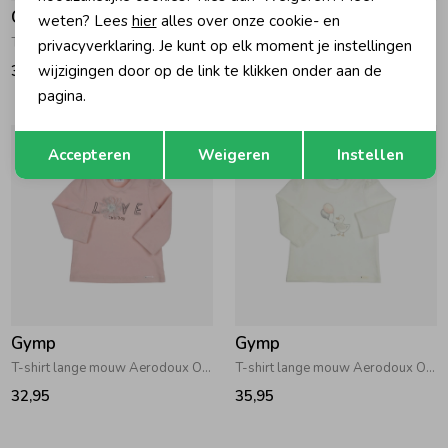
Gymp
Gymp
weten? Lees
hier
alles over onze cookie- en
T-shirt lange mouw Aerodoux Off White
T-shirt lange mouw Aerodoux Off White
privacyverklaring. Je kunt op elk moment je instellingen
wijzigingen door op de link te klikken onder aan de
33,95
34,95
pagina.
Opslaan
Terug
Accepteren
Weigeren
Instellen
Gymp
Gymp
T-shirt lange mouw Aerodoux Old Rose
T-shirt lange mouw Aerodoux Off White
32,95
35,95