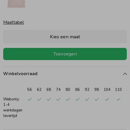
Ondergoed
Blouses
Maattabel
Regenkleding &-laarzen
Blazers & Gilets
Kies een maat
Zomeraccessoires
Leggings
Toevoegen
Kledingaccessoires
Boxpakjes
Winkelvoorraad
Beenmode
Rompers
56
62
68
74
80
86
92
98
104
110
1
Webonly:
1-4
Ondergoed
werkdagen
levertijd
Regenkleding &-laarzen