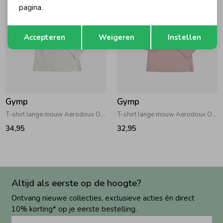
pagina.
Opslaan
Terug
Accepteren
Weigeren
Instellen
Gymp
Gymp
T-shirt lange mouw Aerodoux Off White
T-shirt lange mouw Aerodoux Old Rose
34,95
32,95
Altijd als eerste op de hoogte?
Ontvang nieuwe collecties, exclusieve acties én direct
10% korting* op je eerste bestelling.