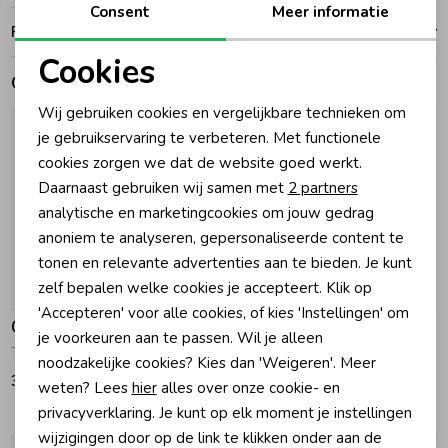
Consent
Meer informatie
Ruilen en retouren
Zomeraccessoires
Cookies
Gerelateerde producten
Noodzakelijke cookies
Kledingaccessoires
Wij gebruiken cookies en vergelijkbare technieken om
Personalisatie cookies
je gebruikservaring te verbeteren. Met functionele
cookies zorgen we dat de website goed werkt.
Analytische cookies
Beenmode
Daarnaast gebruiken wij samen met
2 partners
Marketing cookies
analytische en marketingcookies om jouw gedrag
anoniem te analyseren, gepersonaliseerde content te
Winteraccessoires
tonen en relevante advertenties aan te bieden. Je kunt
zelf bepalen welke cookies je accepteert. Klik op
'Accepteren' voor alle cookies, of kies 'Instellingen' om
Gymp
Gymp
je voorkeuren aan te passen. Wil je alleen
T-shirt lange mouw Aerodoux Off White
T-shirt lange mouw Aerodoux Off White
noodzakelijke cookies? Kies dan 'Weigeren'. Meer
33,95
34,95
weten? Lees
hier
alles over onze cookie- en
privacyverklaring. Je kunt op elk moment je instellingen
wijzigingen door op de link te klikken onder aan de