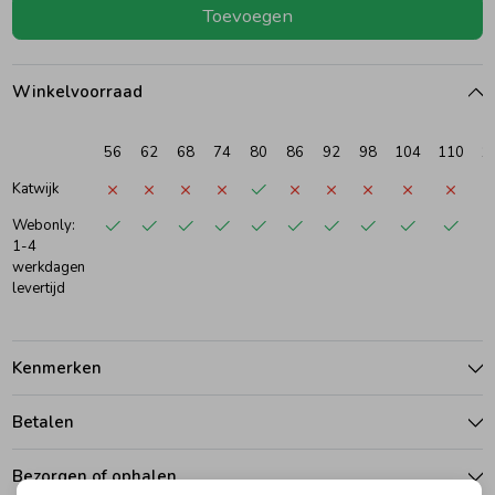
Toevoegen
Ondergoed
Blouses
Winkelvoorraad
Regenkleding &-laarzen
Blazers & Gilets
56
62
68
74
80
86
92
98
104
110
1
Zomeraccessoires
Leggings
Katwijk
Webonly:
1-4
Kledingaccessoires
Boxpakjes
werkdagen
levertijd
Beenmode
Rompers
Kenmerken
Ondergoed
Betalen
Regenkleding &-laarzen
Bezorgen of ophalen